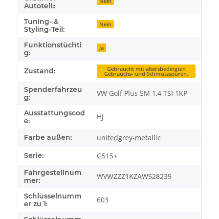
Nein
Autoteil::
Tuning- &
Nein
Styling-Teil:
Funktionstüchti
Ja
g:
Gebraucht mit altersbedingten
Zustand:
Gebrauchs- und Schmutzspuren.
Spenderfahrzeu
VW Golf Plus 5M 1,4 TSI 1KP
g:
Ausstattungscod
HJ
e:
Farbe außen:
unitedgrey-metallic
Serie:
G515+
Fahrgestellnum
WVWZZZ1KZAW528239
mer:
Schlüsselnumm
603
er zu 1: