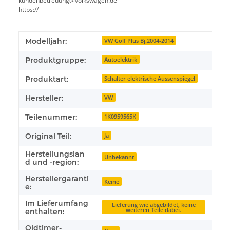
kundenbetreuung@volkswagen.de
https://
Produkteigenschaft
Wert
Modelljahr:
VW Golf Plus Bj.2004-2014
Produktgruppe:
Autoelektrik
Produktart:
Schalter elektrische Aussenspiegel
Hersteller:
VW
Teilenummer:
1K0959565K
Original Teil:
Ja
Herstellungslan
Unbekannt
d und -region:
Herstellergaranti
Keine
e:
Im Lieferumfang
Lieferung wie abgebildet, keine
weiteren Teile dabei.
enthalten:
Oldtimer-