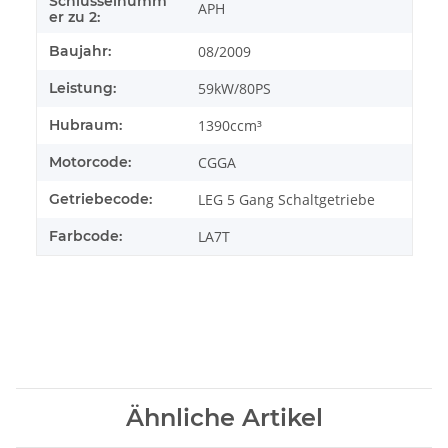
Schlüsselnumm
APH
er zu 2:
Baujahr:
08/2009
Leistung:
59kW/80PS
Hubraum:
1390ccm³
Motorcode:
CGGA
Getriebecode:
LEG 5 Gang Schaltgetriebe
Farbcode:
LA7T
Ähnliche Artikel