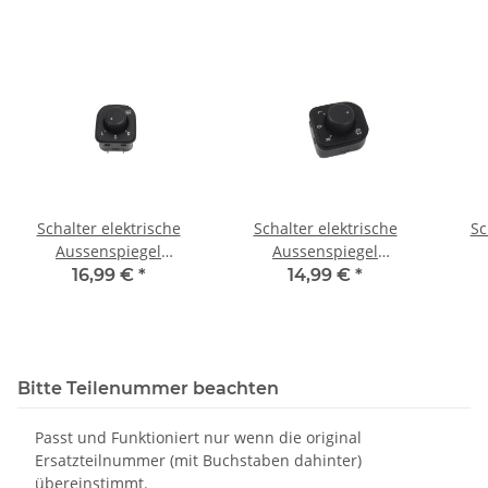
Schalter elektrische
Schalter elektrische
Sc
Aussenspiegel
Aussenspiegel
1K0959565K VW Golf 5-
1K0959565K VW Golf 5-
1K0
16,99 €
*
14,99 €
*
6-Plus Eos 1F Passat 3C
6-Plus Eos 1F Passat 3C
6-Pl
Bitte Teilenummer beachten
Passt und Funktioniert nur wenn die original
Ersatzteilnummer (mit Buchstaben dahinter)
übereinstimmt.