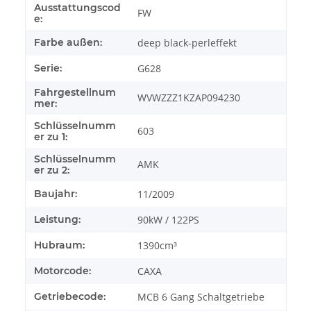
Ausstattungscod
FW
e:
Farbe außen:
deep black-perleffekt
Serie:
G628
Fahrgestellnum
WVWZZZ1KZAP094230
mer:
Schlüsselnumm
603
er zu 1:
Schlüsselnumm
AMK
er zu 2:
Baujahr:
11/2009
Leistung:
90kW / 122PS
Hubraum:
1390cm³
Motorcode:
CAXA
Getriebecode:
MCB 6 Gang Schaltgetriebe