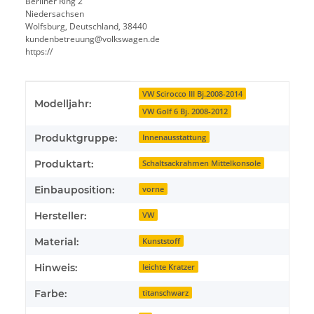
Berliner Ring 2
Niedersachsen
Wolfsburg, Deutschland, 38440
kundenbetreuung@volkswagen.de
https://
Produkteigenschaft
Wert
VW Scirocco III Bj.2008-2014
Modelljahr:
VW Golf 6 Bj. 2008-2012
Produktgruppe:
Innenausstattung
Produktart:
Schaltsackrahmen Mittelkonsole
Einbauposition:
vorne
Hersteller:
VW
Material:
Kunststoff
Hinweis:
leichte Kratzer
Farbe:
titanschwarz