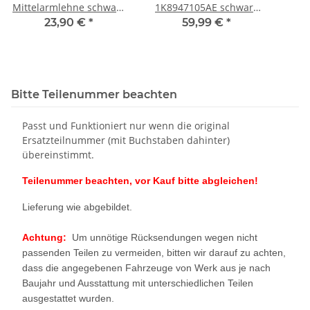
Mittelarmlehne schwarz
1K8947105AE schwarz
VW Golf 6-Scirocco III
vorne VW Scirocco III
5K0
23,90 €
*
59,99 €
*
Ablagefach 1K0863323Q
Schiebedach Ambiente
/Ca
Leseleuchte
Bitte Teilenummer beachten
Passt und Funktioniert nur wenn die original
Ersatzteilnummer (mit Buchstaben dahinter)
übereinstimmt.
Teilenummer beachten, vor Kauf bitte abgleichen!
Lieferung wie abgebildet.
Achtung:
Um unnötige Rücksendungen wegen nicht
passenden Teilen zu vermeiden, bitten wir darauf zu achten,
dass die angegebenen Fahrzeuge von Werk aus je nach
Baujahr und Ausstattung mit unterschiedlichen Teilen
ausgestattet wurden.