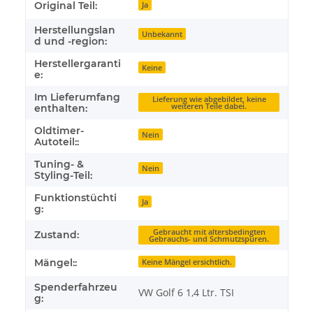
Original Teil:
Ja
Herstellungslan
Unbekannt
d und -region:
Herstellergaranti
Keine
e:
Im Lieferumfang
Lieferung wie abgebildet, keine
weiteren Teile dabei.
enthalten:
Oldtimer-
Nein
Autoteil::
Tuning- &
Nein
Styling-Teil:
Funktionstüchti
Ja
g:
Gebraucht mit altersbedingten
Zustand:
Gebrauchs- und Schmutzspuren.
Mängel::
Keine Mängel ersichtlich.
Spenderfahrzeu
VW Golf 6 1,4 Ltr. TSI
g: