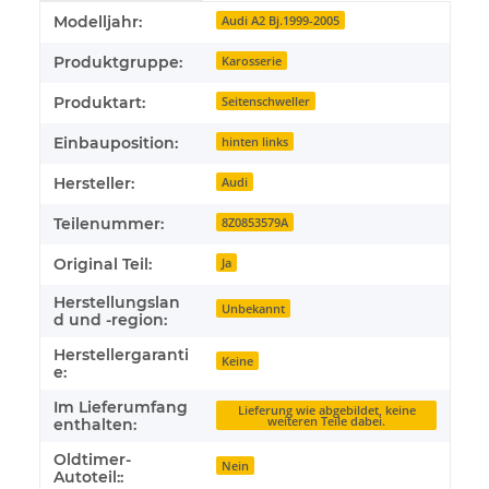
Produkteigenschaft
Wert
Modelljahr:
Audi A2 Bj.1999-2005
Produktgruppe:
Karosserie
Produktart:
Seitenschweller
Einbauposition:
hinten links
Hersteller:
Audi
Teilenummer:
8Z0853579A
Original Teil:
Ja
Herstellungslan
Unbekannt
d und -region:
Herstellergaranti
Keine
e:
Im Lieferumfang
Lieferung wie abgebildet, keine
weiteren Teile dabei.
enthalten:
Oldtimer-
Nein
Autoteil::