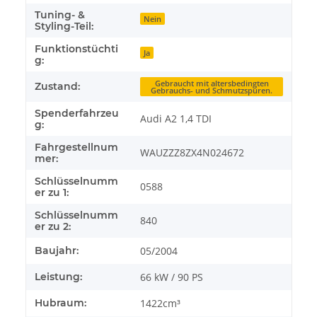
Tuning- &
Nein
Styling-Teil:
Funktionstüchti
Ja
g:
Gebraucht mit altersbedingten
Zustand:
Gebrauchs- und Schmutzspuren.
Spenderfahrzeu
Audi A2 1,4 TDI
g:
Fahrgestellnum
WAUZZZ8ZX4N024672
mer:
Schlüsselnumm
0588
er zu 1:
Schlüsselnumm
840
er zu 2:
Baujahr:
05/2004
Leistung:
66 kW / 90 PS
Hubraum:
1422cm³