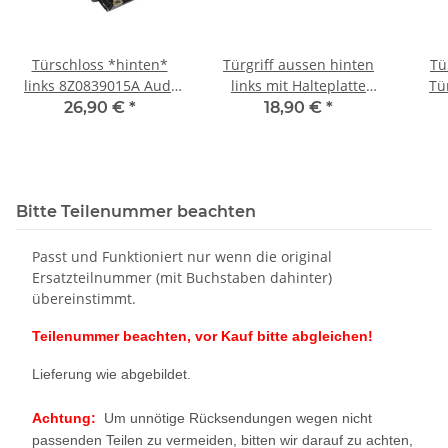
Türschloss *hinten*
Türgriff aussen hinten
Tü
links 8Z0839015A Audi
links mit Halteplatte
Tü
A2 8Z Fahrerseite
8Z0839885B Audi A2 8Z
F
26,90 €
*
18,90 €
*
Zentralverriegelung
LY7W silber
Li
Bitte Teilenummer beachten
Passt und Funktioniert nur wenn die original
Ersatzteilnummer (mit Buchstaben dahinter)
übereinstimmt.
Teilenummer beachten, vor Kauf bitte abgleichen!
Lieferung wie abgebildet.
Achtung:
Um unnötige Rücksendungen wegen nicht
passenden Teilen zu vermeiden, bitten wir darauf zu achten,