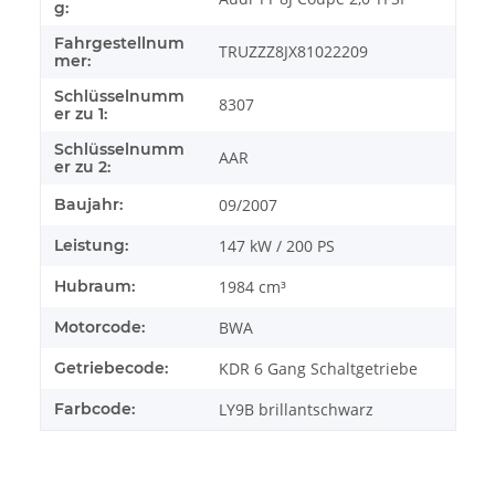
g:
Fahrgestellnum
TRUZZZ8JX81022209
mer:
Schlüsselnumm
8307
er zu 1:
Schlüsselnumm
AAR
er zu 2:
Baujahr:
09/2007
Leistung:
147 kW / 200 PS
Hubraum:
1984 cm³
Motorcode:
BWA
Getriebecode:
KDR 6 Gang Schaltgetriebe
Farbcode:
LY9B brillantschwarz