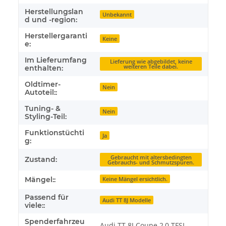
Herstellungslan
Unbekannt
d und -region:
Herstellergaranti
Keine
e:
Im Lieferumfang
Lieferung wie abgebildet, keine
weiteren Teile dabei.
enthalten:
Oldtimer-
Nein
Autoteil::
Tuning- &
Nein
Styling-Teil:
Funktionstüchti
Ja
g:
Gebraucht mit altersbedingten
Zustand:
Gebrauchs- und Schmutzspuren.
Mängel::
Keine Mängel ersichtlich.
Passend für
Audi TT 8J Modelle
viele::
Spenderfahrzeu
Audi TT 8J Coupe 2,0 TFSI