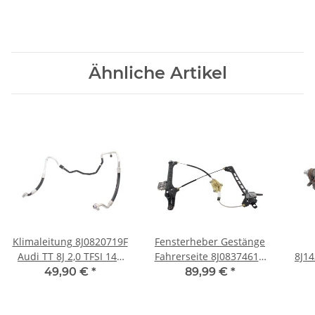
Ähnliche Artikel
Klimaleitung 8J0820719F
Fensterheber Gestänge
Audi TT 8J 2,0 TFSI 147
Fahrerseite 8J0837461D
8J1
kW Kältemittelleitung
Audi TT 8J elektrisch Tür
Aud
49,90 €
*
89,99 €
*
links