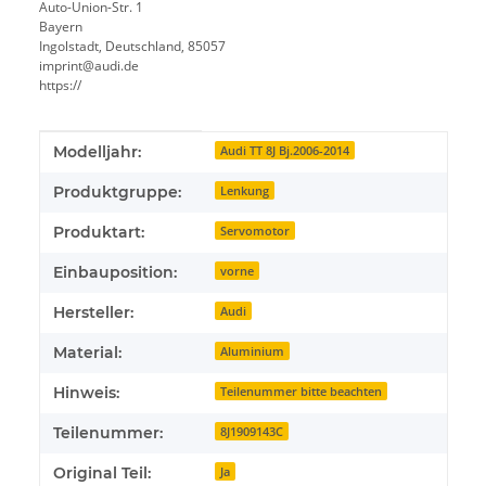
Auto-Union-Str. 1
Bayern
Ingolstadt, Deutschland, 85057
imprint@audi.de
https://
Produkteigenschaft
Wert
Modelljahr:
Audi TT 8J Bj.2006-2014
Produktgruppe:
Lenkung
Produktart:
Servomotor
Einbauposition:
vorne
Hersteller:
Audi
Material:
Aluminium
Hinweis:
Teilenummer bitte beachten
Teilenummer:
8J1909143C
Original Teil:
Ja