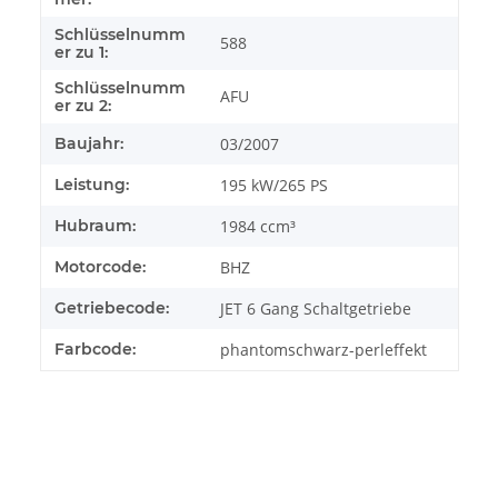
Schlüsselnumm
588
er zu 1:
Schlüsselnumm
AFU
er zu 2:
Baujahr:
03/2007
Leistung:
195 kW/265 PS
Hubraum:
1984 ccm³
Motorcode:
BHZ
Getriebecode:
JET 6 Gang Schaltgetriebe
Farbcode:
phantomschwarz-perleffekt