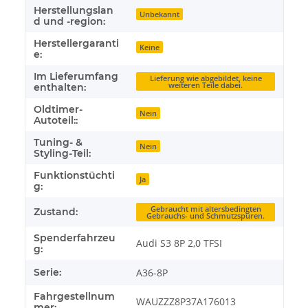
Herstellungslan
Unbekannt
d und -region:
Herstellergaranti
Keine
e:
Im Lieferumfang
Lieferung wie abgebildet, keine
weiteren Teile dabei.
enthalten:
Oldtimer-
Nein
Autoteil::
Tuning- &
Nein
Styling-Teil:
Funktionstüchti
Ja
g:
Gebraucht mit altersbedingten
Zustand:
Gebrauchs- und Schmutzspuren.
Spenderfahrzeu
Audi S3 8P 2,0 TFSI
g:
Serie:
A36-8P
Fahrgestellnum
WAUZZZ8P37A176013
mer: