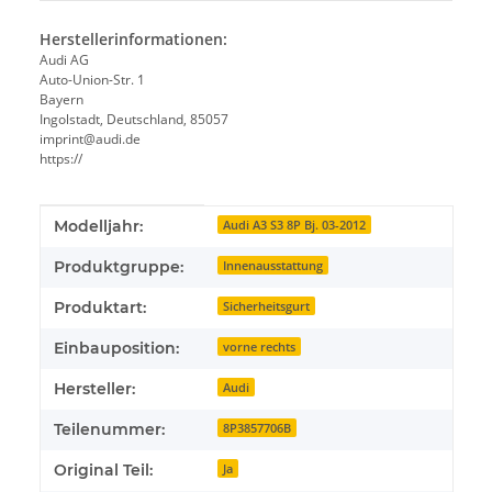
Herstellerinformationen:
Audi AG
Auto-Union-Str. 1
Bayern
Ingolstadt, Deutschland, 85057
imprint@audi.de
https://
Produkteigenschaft
Wert
Modelljahr:
Audi A3 S3 8P Bj. 03-2012
Produktgruppe:
Innenausstattung
Produktart:
Sicherheitsgurt
Einbauposition:
vorne rechts
Hersteller:
Audi
Teilenummer:
8P3857706B
Original Teil:
Ja