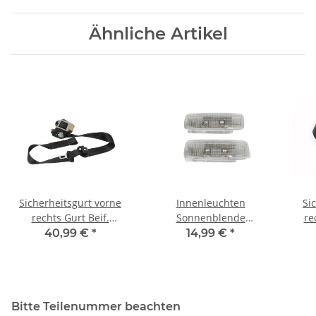
Ähnliche Artikel
Sicherheitsgurt vorne
Innenleuchten
Si
rechts Gurt Beif.
Sonnenblende
re
schwarz 8P3857706B
4D0947105A Audi A2 A3
8
40,99 €
*
14,99 €
*
Audi S3-A3 8P 2/3 Trg
8P A4 A5 A6 A8 D2 TT 8N
S
Q5 8R
Bitte Teilenummer beachten