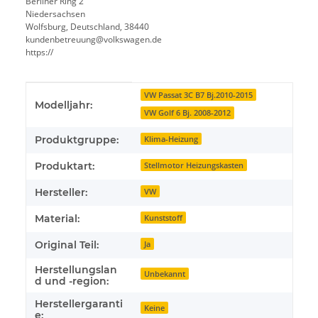
Berliner Ring 2
Niedersachsen
Wolfsburg, Deutschland, 38440
kundenbetreuung@volkswagen.de
https://
Produkteigenschaft
Wert
VW Passat 3C B7 Bj.2010-2015
Modelljahr:
VW Golf 6 Bj. 2008-2012
Produktgruppe:
Klima-Heizung
Produktart:
Stellmotor Heizungskasten
Hersteller:
VW
Material:
Kunststoff
Original Teil:
Ja
Herstellungslan
Unbekannt
d und -region:
Herstellergaranti
Keine
e: