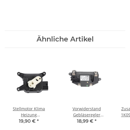
Ähnliche Artikel
Stellmotor Klima
Vorwiderstand
Zusa
Heizung
Gebläseregler
1K09
Temperaturklappe
3C0907521F VW Passat
Polo
19,90 €
*
18,99 €
*
3C1907511F VW Golf 6
3C B6 B7 Golf 6 Audi A3
1.