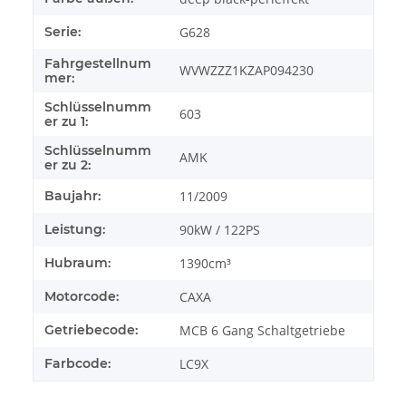
Serie:
G628
Fahrgestellnum
WVWZZZ1KZAP094230
mer:
Schlüsselnumm
603
er zu 1:
Schlüsselnumm
AMK
er zu 2:
Baujahr:
11/2009
Leistung:
90kW / 122PS
Hubraum:
1390cm³
Motorcode:
CAXA
Getriebecode:
MCB 6 Gang Schaltgetriebe
Farbcode:
LC9X