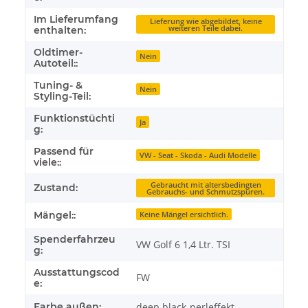
Im Lieferumfang
Lieferung wie abgebildet, keine
weiteren Teile dabei.
enthalten:
Oldtimer-
Nein
Autoteil::
Tuning- &
Nein
Styling-Teil:
Funktionstüchti
Ja
g:
Passend für
VW - Seat - Skoda - Audi Modelle
viele::
Gebraucht mit altersbedingten
Zustand:
Gebrauchs- und Schmutzspuren.
Mängel::
Keine Mängel ersichtlich.
Spenderfahrzeu
VW Golf 6 1,4 Ltr. TSI
g:
Ausstattungscod
FW
e:
Farbe außen:
deep black-perleffekt