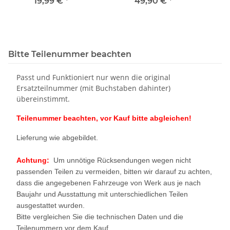
Interface Audi A3 8P VW
VW Golf 7 Seat Leon 5F
Inte
19,99 €
*
49,90 €
*
Seat 1P Skoda
Skoda
Bitte Teilenummer beachten
Passt und Funktioniert nur wenn die original
Ersatzteilnummer (mit Buchstaben dahinter)
übereinstimmt.
Teilenummer beachten, vor Kauf bitte abgleichen!
Lieferung wie abgebildet.
Achtung:
Um unnötige Rücksendungen wegen nicht
passenden Teilen zu vermeiden, bitten wir darauf zu achten,
dass die angegebenen Fahrzeuge von Werk aus je nach
Baujahr und Ausstattung mit unterschiedlichen Teilen
ausgestattet wurden.
Bitte vergleichen Sie die technischen Daten und die
Teilenummern vor dem Kauf.