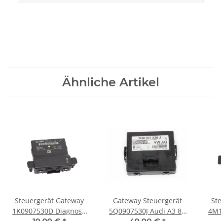
Ähnliche Artikel
Steuergerät Gateway
Gateway Steuergerät
St
1K0907530D Diagnose
5Q0907530J Audi A3 8V
4M1