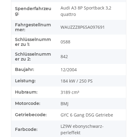
Audi A3 8P Sportback 3,2
Spenderfahrzeu
g:
quattro
Fahrgestellnum
WAUZZZ8P65A097691
mer:
Schlüsselnumm
0588
er zu 1:
Schlüsselnumm
842
er zu 2:
Baujahr:
12/2004
Leistung:
184 kW / 250 PS
Hubraum:
3189 cm³
Motorcode:
BMJ
Getriebecode:
GYC 6 Gang DSG Getriebe
LZ9W ebonyschwarz-
Farbcode:
perleffekt