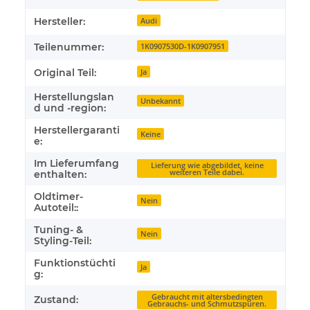
Hersteller:
Audi
Teilenummer:
1K0907530D-1K0907951
Original Teil:
Ja
Herstellungslan
Unbekannt
d und -region:
Herstellergaranti
Keine
e:
Im Lieferumfang
Lieferung wie abgebildet, keine
weiteren Teile dabei.
enthalten:
Oldtimer-
Nein
Autoteil::
Tuning- &
Nein
Styling-Teil:
Funktionstüchti
Ja
g:
Gebraucht mit altersbedingten
Zustand:
Gebrauchs- und Schmutzspuren.