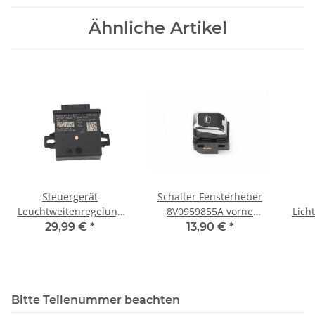
Ähnliche Artikel
Steuergerät
Schalter Fensterheber
Leuchtweitenregelung
8V0959855A vorne
Lich
5Q0907357 Audi A3 8V
rechts-hinten
Aud
29,99 €
*
13,90 €
*
VW Polo 6C Seat Skoda
schwarz/chrom Audi A3
Q5
8V
Bitte Teilenummer beachten