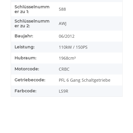
Schlüsselnumm
588
er zu 1:
Schlüsselnumm
AWJ
er zu 2:
Baujahr:
06/2012
Leistung:
110kW / 150PS
Hubraum:
1968cm³
Motorcode:
CRBC
Getriebecode:
PFL 6 Gang Schaltgetriebe
Farbcode:
LS9R