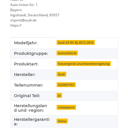
Auto-Union-Str. 1
Bayern
Ingolstadt, Deutschland, 85057
imprint@audi.de
https://
Produkteigenschaft
Wert
Modelljahr:
Audi A3 8V Bj.2012-2016
Produktgruppe:
Autoelektrik
Produktart:
Steuergerät Leuchtweitenregelung
Hersteller:
Audi
Teilenummer:
5Q0907357
Original Teil:
Ja
Herstellungslan
Unbekannt
d und -region:
Herstellergaranti
Keine
e: