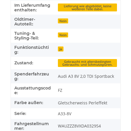
Im Lieferumfang
Lieferung wie abgebildet, keine
weiteren Teile dabei.
enthalten:
Oldtimer-
Nein
Autoteil::
Tuning- &
Nein
Styling-Teil:
Funktionstüchti
Ja
g:
Gebraucht mit altersbedingten
Zustand:
Gebrauchs- und Schmutzspuren.
Spenderfahrzeu
Audi A3 8V 2,0 TDI Sportback
g:
Ausstattungscod
FZ
e:
Farbe außen:
Gletscherweiss Perleffekt
Serie:
A33-8V
Fahrgestellnum
WAUZZZ8VXDA032954
mer: