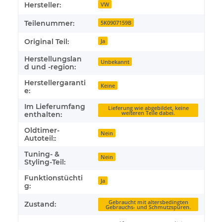
Hersteller:
VW
Teilenummer:
5K0907159B
Original Teil:
Ja
Herstellungslan
Unbekannt
d und -region:
Herstellergaranti
Keine
e:
Im Lieferumfang
Lieferung wie abgebildet, keine
weiteren Teile dabei.
enthalten:
Oldtimer-
Nein
Autoteil::
Tuning- &
Nein
Styling-Teil:
Funktionstüchti
Ja
g:
Gebraucht mit altersbedingten
Zustand:
Gebrauchs- und Schmutzspuren.