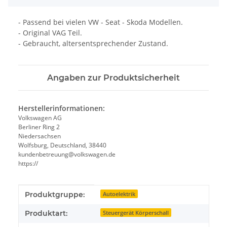
- Passend bei vielen VW - Seat - Skoda Modellen.
- Original VAG Teil.
- Gebraucht, altersentsprechender Zustand.
Angaben zur Produktsicherheit
Herstellerinformationen:
Volkswagen AG
Berliner Ring 2
Niedersachsen
Wolfsburg, Deutschland, 38440
kundenbetreuung@volkswagen.de
https://
Produkteigenschaft
Wert
Produktgruppe:
Autoelektrik
Produktart:
Steuergerät Körperschall