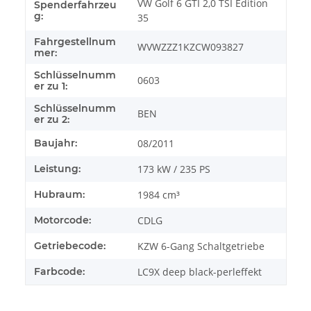
VW Golf 6 GTI 2,0 TSI Edition
Spenderfahrzeu
g:
35
Fahrgestellnum
WVWZZZ1KZCW093827
mer:
Schlüsselnumm
0603
er zu 1:
Schlüsselnumm
BEN
er zu 2:
Baujahr:
08/2011
Leistung:
173 kW / 235 PS
Hubraum:
1984 cm³
Motorcode:
CDLG
Getriebecode:
KZW 6-Gang Schaltgetriebe
Farbcode:
LC9X deep black-perleffekt