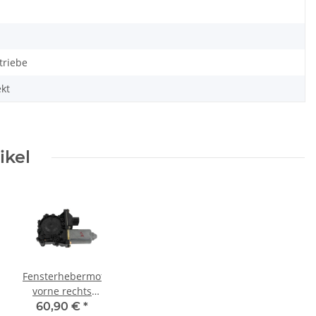
triebe
kt
ikel
Fensterhebermotor
vorne rechts
8N7959802B
60,90 €
*