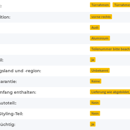
Türrahmen
Türrahmen
:
tion:
vorne rechts
Audi
Aluminium
Teilenummer bitte beach
l:
Ja
gsland und -region:
Unbekannt
arantie:
Keine
mfang enthalten:
Lieferung wie abgebildet,
toteil::
Nein
tyling-Teil:
Nein
üchtig:
Ja