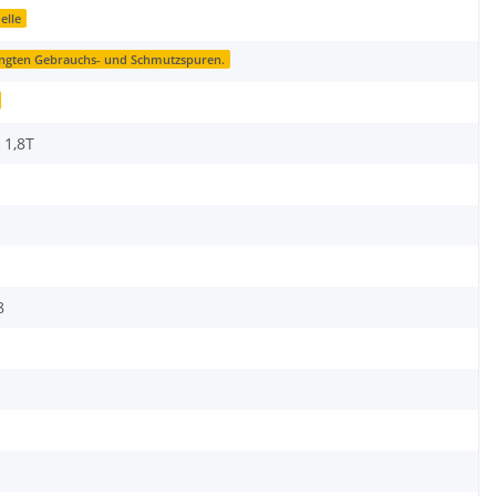
elle
ingten Gebrauchs- und Schmutzspuren.
 1,8T
8