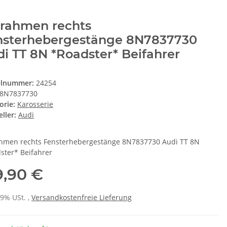
rrahmen rechts
nsterhebergestänge 8N7837730
i TT 8N *Roadster* Beifahrer
elnummer:
24254
8N7837730
orie:
Karosserie
ller:
Audi
hmen rechts Fensterhebergestänge 8N7837730 Audi TT 8N
ster* Beifahrer
9,90 €
19% USt. ,
Versandkostenfreie Lieferung