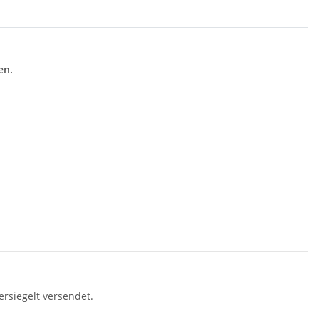
en.
rsiegelt versendet.