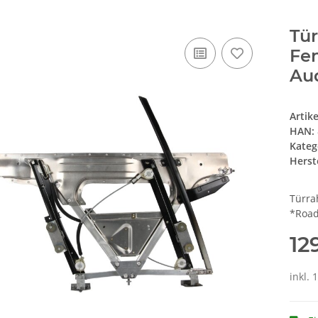
Tü
Fe
Aud
Artik
HAN:
Kateg
Herste
Türra
*Road
12
inkl. 