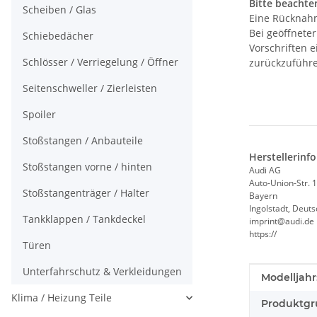
Bitte beachten
Scheiben / Glas
Eine Rücknahm
Bei geöffnete
Schiebedächer
Vorschriften 
Schlösser / Verriegelung / Öffner
zurückzuführe
Seitenschweller / Zierleisten
Spoiler
Stoßstangen / Anbauteile
Herstellerinf
Stoßstangen vorne / hinten
Audi AG
Auto-Union-Str. 1
Stoßstangenträger / Halter
Bayern
Ingolstadt, Deut
Tankklappen / Tankdeckel
imprint@audi.de
https://
Türen
Unterfahrschutz & Verkleidungen
Produkteig
Wert
Modelljahr
Klima / Heizung Teile
Produktgr