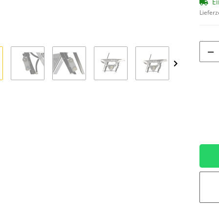
Ei
Lieferz