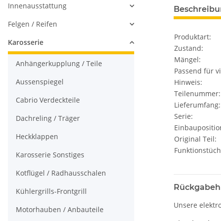
Innenausstattung
Beschreib
Felgen / Reifen
Produktart:
Karosserie
Zustand:
Mängel:
Anhängerkupplung / Teile
Passend für vi
Aussenspiegel
Hinweis:
Teilenummer:
Cabrio Verdeckteile
Lieferumfang:
Serie:
Dachreling / Träger
Einbaupositio
Heckklappen
Original Teil:
Funktionstüch
Karosserie Sonstiges
Kotflügel / Radhausschalen
Rückgabeh
Kühlergrills-Frontgrill
Unsere elektr
Motorhauben / Anbauteile