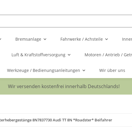
Bremsanlage
Fahrwerke / Achsteile
Inne
Luft & Kraftstoffversorgung
Motoren / Antrieb / Get
Werkzeuge / Bedienungsanleitungen
Wir über uns
Wir versenden kostenfrei innerhalb Deutschlands!
terhebergestänge 8N7837730 Audi TT 8N *Roadster* Beifahrer