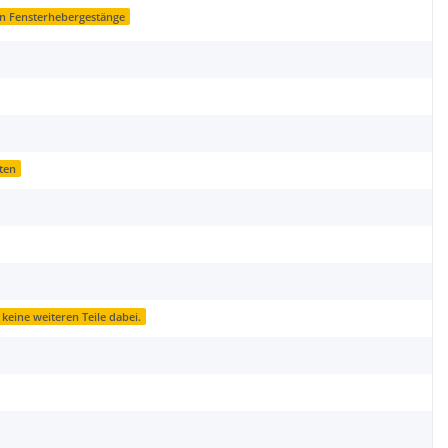
 Fensterhebergestänge
ten
 keine weiteren Teile dabei.