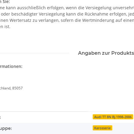
 Sie:
e kann ausschließlich erfolgen, wenn die Versiegelung unversehrt 
r oder beschädigter Versiegelung kann die Rücknahme erfolgen, je
einen Wertersatz zu verlangen, sofern die Wertminderung auf eine
n ist.
Angaben zur Produkts
ormationen:
schland, 85057
enschaft
:
Audi TT 8N Bj.1998-2006
uppe:
Karosserie