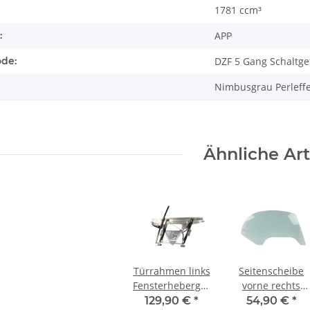
1781 ccm³
:
APP
ode:
DZF 5 Gang Schaltge
Nimbusgrau Perleffe
Ähnliche Art
Türrahmen links
Seitenscheibe
Fensterhebergestänge
vorne rechts
8N7837729 Audi
8N7845202A
129,90 €
*
54,90 €
*