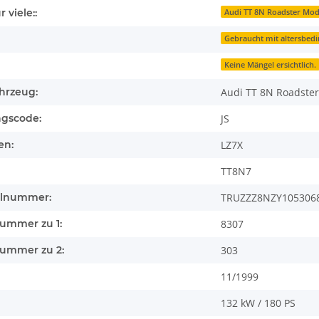
 viele::
Audi TT 8N Roadster Mod
Gebraucht mit altersbed
Keine Mängel ersichtlich.
hrzeug:
Audi TT 8N Roadster
ngscode:
JS
en:
LZ7X
TT8N7
llnummer:
TRUZZZ8NZY105306
nummer zu 1:
8307
nummer zu 2:
303
11/1999
132 kW / 180 PS