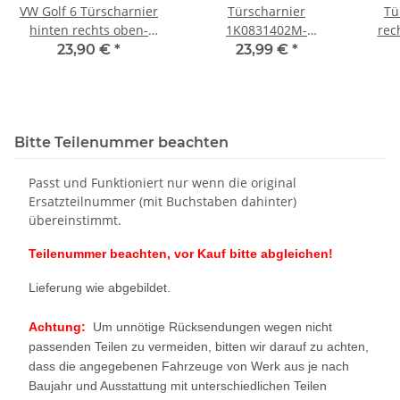
VW Golf 6 Türscharnier
Türscharnier
Tü
hinten rechts oben-
1K0831402M-
rec
unten Scharnier
1K0831412Q vorne
23,90 €
*
23,99 €
*
1K4833412N-
rechts oben-unten VW
1K9833402E
Golf 6 Golf 5M LC9X
1
Bitte Teilenummer beachten
Passt und Funktioniert nur wenn die original
Ersatzteilnummer (mit Buchstaben dahinter)
übereinstimmt.
Teilenummer beachten, vor Kauf bitte abgleichen!
Lieferung wie abgebildet.
Achtung:
Um unnötige Rücksendungen wegen nicht
passenden Teilen zu vermeiden, bitten wir darauf zu achten,
dass die angegebenen Fahrzeuge von Werk aus je nach
Baujahr und Ausstattung mit unterschiedlichen Teilen