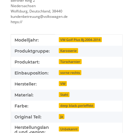
Berliner Ring 2
Niedersachsen
Wolfsburg, Deutschland, 38440
kundenbetreuung@volkswagen.de
https://
Produkteigenschaft
Wert
Modelljahr:
VW Golf Plus Bj.2004-2014
Produktgruppe:
Karosserie
Produktart:
Türscharnier
Einbauposition:
vorne rechts
Hersteller:
VW
Material:
Stahl
Farbe:
deep black-perleffekt
Original Teil:
Ja
Herstellungslan
Unbekannt
d und -region: