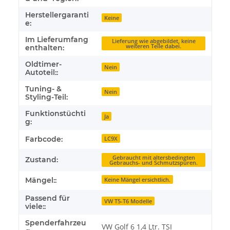
Herstellergaranti
Keine
e:
Im Lieferumfang
Lieferung wie abgebildet, keine
weiteren Teile dabei.
enthalten:
Oldtimer-
Nein
Autoteil::
Tuning- &
Nein
Styling-Teil:
Funktionstüchti
Ja
g:
Farbcode:
LC9X
Gebraucht mit altersbedingten
Zustand:
Gebrauchs- und Schmutzspuren.
Mängel::
Keine Mängel ersichtlich.
Passend für
VW T5-T6 Modelle
viele::
Spenderfahrzeu
VW Golf 6 1,4 Ltr. TSI