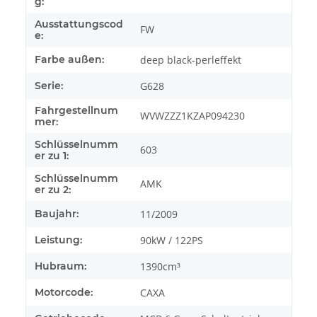
g:
Ausstattungscod
FW
e:
Farbe außen:
deep black-perleffekt
Serie:
G628
Fahrgestellnum
WVWZZZ1KZAP094230
mer:
Schlüsselnumm
603
er zu 1:
Schlüsselnumm
AMK
er zu 2:
Baujahr:
11/2009
Leistung:
90kW / 122PS
Hubraum:
1390cm³
Motorcode:
CAXA