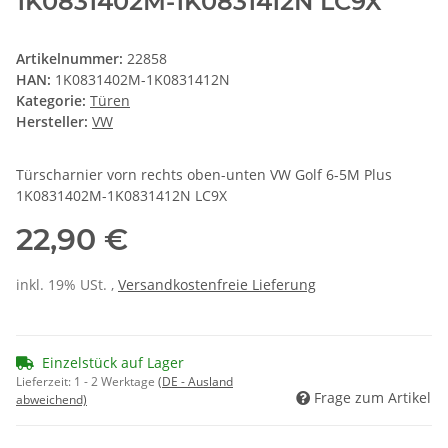
1K0831402M-1K0831412N LC9X
Artikelnummer:
22858
HAN:
1K0831402M-1K0831412N
Kategorie:
Türen
Hersteller:
VW
Türscharnier vorn rechts oben-unten VW Golf 6-5M Plus
1K0831402M-1K0831412N LC9X
22,90 €
inkl. 19% USt. ,
Versandkostenfreie Lieferung
Einzelstück auf Lager
Lieferzeit:
1 - 2 Werktage
(DE - Ausland
Frage zum Artikel
abweichend)