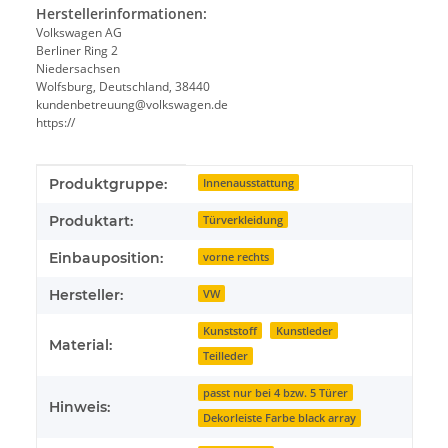
Herstellerinformationen:
Volkswagen AG
Berliner Ring 2
Niedersachsen
Wolfsburg, Deutschland, 38440
kundenbetreuung@volkswagen.de
https://
Produkteigenschaft
Wert
Produktgruppe:
Innenausstattung
Produktart:
Türverkleidung
Einbauposition:
vorne rechts
Hersteller:
VW
Kunststoff
Kunstleder
Material:
Teilleder
passt nur bei 4 bzw. 5 Türer
Hinweis:
Dekorleiste Farbe black array