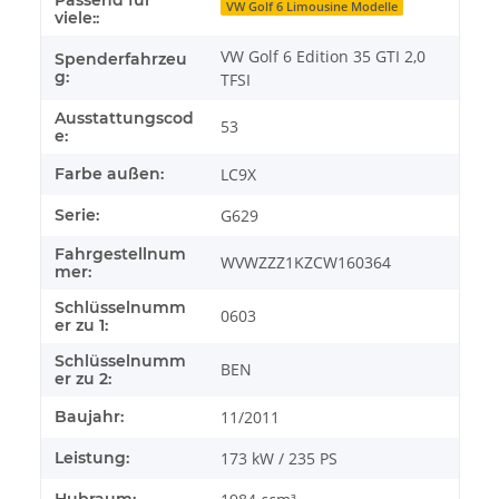
Passend für
VW Golf 6 Limousine Modelle
viele::
VW Golf 6 Edition 35 GTI 2,0
Spenderfahrzeu
g:
TFSI
Ausstattungscod
53
e:
Farbe außen:
LC9X
Serie:
G629
Fahrgestellnum
WVWZZZ1KZCW160364
mer:
Schlüsselnumm
0603
er zu 1:
Schlüsselnumm
BEN
er zu 2:
Baujahr:
11/2011
Leistung:
173 kW / 235 PS