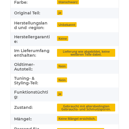
Farbe:
titanschwarz
Original Teil:
Ja
Herstellungslan
Unbekannt
d und -region:
Herstellergaranti
Keine
e:
Im Lieferumfang
Lieferung wie abgebildet, keine
weiteren Teile dabei.
enthalten:
Oldtimer-
Nein
Autoteil::
Tuning- &
Nein
Styling-Teil:
Funktionstüchti
Ja
g:
Gebraucht mit altersbedingten
Zustand:
Gebrauchs- und Schmutzspuren.
Mängel::
Keine Mängel ersichtlich.