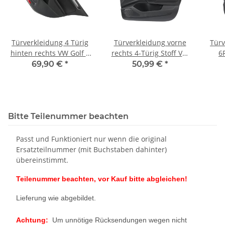
Türverkleidung 4 Türig
Türverkleidung vorne
Türv
hinten rechts VW Golf 6
rechts 4-Türig Stoff VW
6
GTI Edition 35 schwarz
Polo AW GTI
recht
69,90 €
*
50,99 €
*
Kunstleder 5K6867212FK
titanschwarz-deep iron
Bitte Teilenummer beachten
Passt und Funktioniert nur wenn die original
Ersatzteilnummer (mit Buchstaben dahinter)
übereinstimmt.
Teilenummer beachten, vor Kauf bitte abgleichen!
Lieferung wie abgebildet.
Achtung:
Um unnötige Rücksendungen wegen nicht