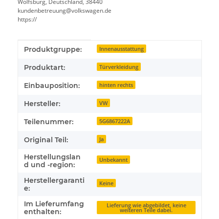
Wolfsburg, Deutschland, 38440
kundenbetreuung@volkswagen.de
https://
Produkteigenschaft
Wert
Produktgruppe:
Innenausstattung
Produktart:
Türverkleidung
Einbauposition:
hinten rechts
Hersteller:
VW
Teilenummer:
5G6867222A
Original Teil:
Ja
Herstellungslan
Unbekannt
d und -region:
Herstellergaranti
Keine
e:
Im Lieferumfang
Lieferung wie abgebildet, keine
weiteren Teile dabei.
enthalten: