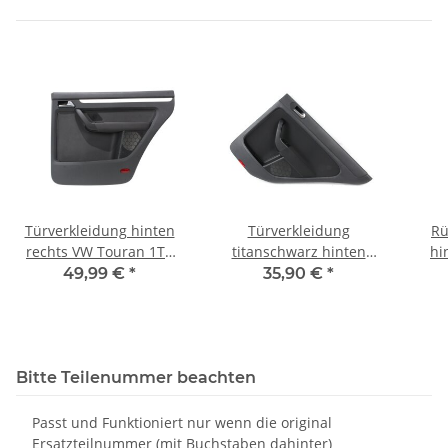
Türverkleidung hinten
Türverkleidung
Rü
rechts VW Touran 1T3
titanschwarz hinten
hi
Style anthrazit
rechts Türpappe
tit
49,99 €
*
35,90 €
*
Stoff/Kunstleder
5M0867212DB VW Golf
Sto
1T0867212EM
Plus 5M
Bitte Teilenummer beachten
Passt und Funktioniert nur wenn die original
Ersatzteilnummer (mit Buchstaben dahinter)