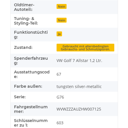
Oldtimer-
Nein
Autoteil::
Tuning- &
Nein
Styling-Teil:
Funktionstüchti
Ja
g:
Gebraucht mit altersbedingten
Zustand:
Gebrauchs- und Schmutzspuren.
Spenderfahrzeu
VW Golf 7 Allstar 1,2 Ltr.
g:
Ausstattungscod
67
e:
Farbe außen:
tungsten silver-metallic
Serie:
G76
Fahrgestellnum
WVWZZZAUZHW007125
mer:
Schlüsselnumm
603
er zu 1: