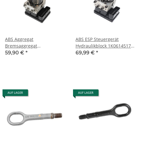
ABS Aggregat
ABS ESP Steuergerät
Bremsaggregat
Hydraulikblock 1K0614517H-
Hydraulikblock VW Golf 5
1K0907379K Audi A3 8P VW
59,90 €
*
69,99 €
*
Seat 1K0614517N-
Golf 5
1K0907379Q
AUF LAGER
AUF LAGER