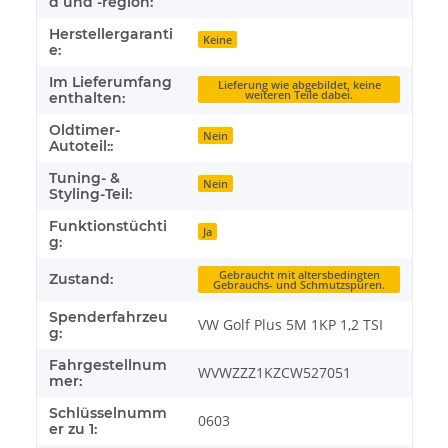
d und -region:
Herstellergaranti
Keine
e:
Im Lieferumfang
Lieferung wie abgebildet, keine
weiteren Teile dabei.
enthalten:
Oldtimer-
Nein
Autoteil::
Tuning- &
Nein
Styling-Teil:
Funktionstüchti
Ja
g:
Gebraucht mit altersbedingten
Zustand:
Gebrauchs- und Schmutzspuren.
Spenderfahrzeu
VW Golf Plus 5M 1KP 1,2 TSI
g:
Fahrgestellnum
WVWZZZ1KZCW527051
mer:
Schlüsselnumm
0603
er zu 1: