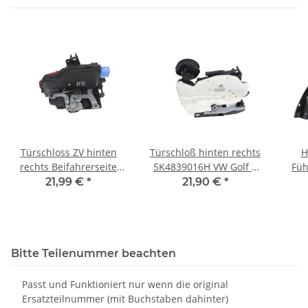
Türschloss ZV hinten
Türschloß hinten rechts
H
rechts Beifahrerseite
5K4839016H VW Golf 6
Füh
7L0839016D VW Golf
Polo 6R Seat Leon 5F
rec
21,99 €
*
21,90 €
*
Plus 5M Touran 1T3
Skoda Rapid NA
Bitte Teilenummer beachten
Passt und Funktioniert nur wenn die original
Ersatzteilnummer (mit Buchstaben dahinter)