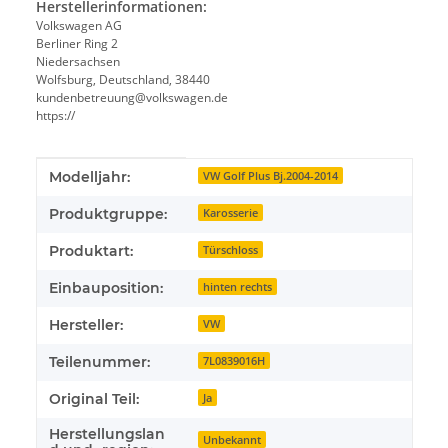
Herstellerinformationen:
Volkswagen AG
Berliner Ring 2
Niedersachsen
Wolfsburg, Deutschland, 38440
kundenbetreuung@volkswagen.de
https://
Produkteigenschaft
Wert
Modelljahr:
VW Golf Plus Bj.2004-2014
Produktgruppe:
Karosserie
Produktart:
Türschloss
Einbauposition:
hinten rechts
Hersteller:
VW
Teilenummer:
7L0839016H
Original Teil:
Ja
Herstellungslan
Unbekannt