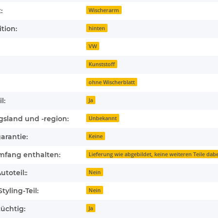
:
Wischerarm
tion:
hinten
VW
Kunststoff
ohne Wischerblatt
l:
Ja
gsland und -region:
Unbekannt
arantie:
Keine
mfang enthalten:
Lieferung wie abgebildet, keine weiteren Teile dabe
toteil::
Nein
tyling-Teil:
Nein
üchtig:
Ja