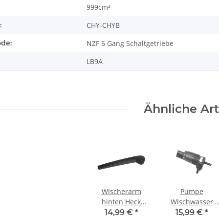
999cm³
:
CHY-CHYB
ode:
NZF 5 Gang Schaltgetriebe
LB9A
Ähnliche Art
Wischerarm
Pumpe
hinten Heck
Wischwasser
6R6955707B VW
1K6955651 VW
14,99 €
*
15,99 €
*