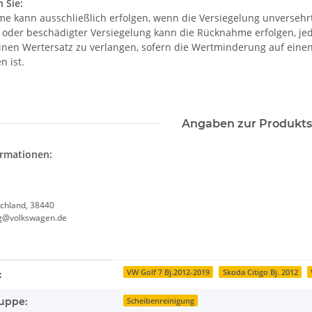
 Sie:
e kann ausschließlich erfolgen, wenn die Versiegelung unversehrt 
r oder beschädigter Versiegelung kann die Rücknahme erfolgen, je
einen Wertersatz zu verlangen, sofern die Wertminderung auf eine
n ist.
Angaben zur Produkts
ormationen:
chland, 38440
g@volkswagen.de
enschaft
VW Golf 7 Bj.2012-2019
Skoda Citigo Bj. 2012
:
uppe:
Scheibenreinigung