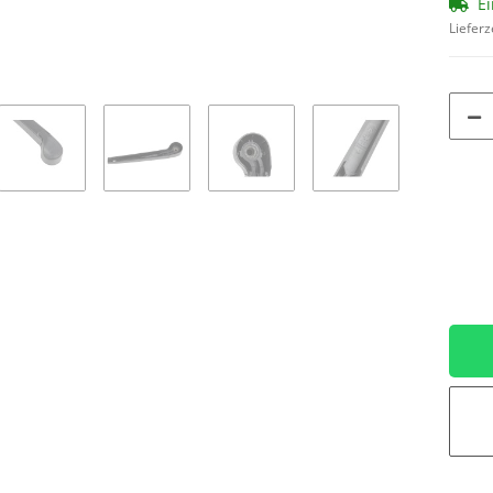
Ei
Lieferz