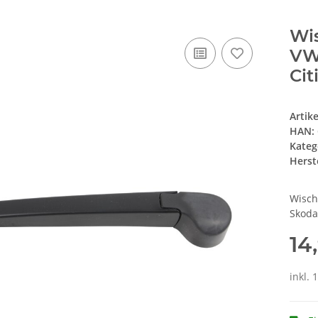
Wi
VW 
Cit
Artik
HAN:
Kateg
Herste
Wisch
Skoda
14
inkl. 