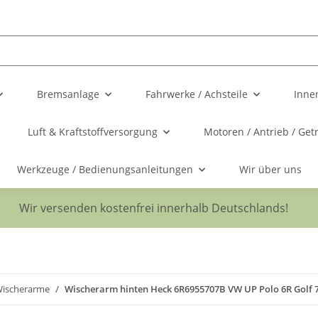
Bremsanlage
Fahrwerke / Achsteile
Inne
Luft & Kraftstoffversorgung
Motoren / Antrieb / Get
Werkzeuge / Bedienungsanleitungen
Wir über uns
Wir versenden kostenfrei innerhalb Deutschlands!
ischerarme
Wischerarm hinten Heck 6R6955707B VW UP Polo 6R Golf 7 