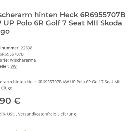
scherarm hinten Heck 6R6955707B
UP Polo 6R Golf 7 Seat MII Skoda
igo
elnummer:
22898
6R6955707B
orie:
Wischerarme
ller:
VW
erarm hinten Heck 6R6955707B VW UP Polo 6R Golf 7 Seat MII
 Citigo
,90 €
19% USt. ,
Versandkostenfreie Lieferung