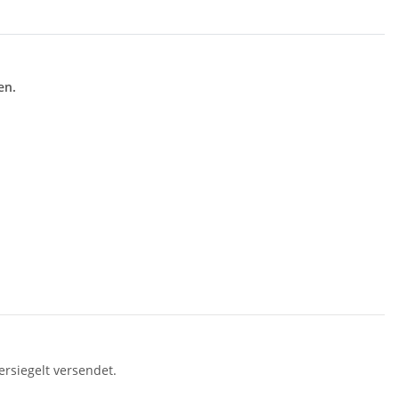
en.
rsiegelt versendet.