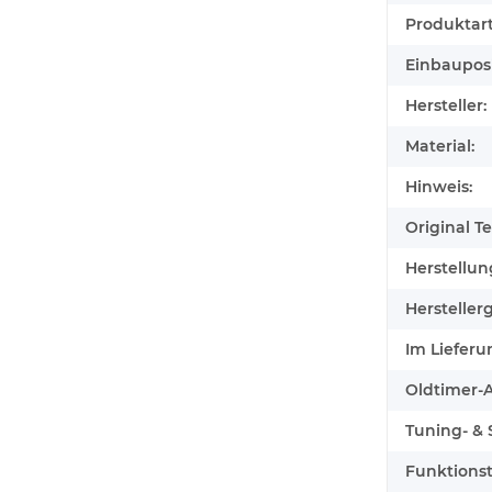
Produktart
Einbauposi
Hersteller:
Material:
Hinweis:
Original Tei
Herstellun
Herstellerg
Im Lieferu
Oldtimer-Au
Tuning- & S
Funktionst