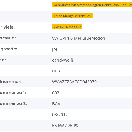
Gebraucht mit altersbedingten Gebrauchs- und S
Keine Mängel ersichtlich.
 viele::
VW T5-T6 Modelle
hrzeug:
VW UP! 1,0 MPI BlueMotion
ngscode:
JM
en:
candyweiß
UP3
llnummer:
WVWZZZAAZCD043970
nummer zu 1:
603
nummer zu 2:
BGV
03/2012
55 kW / 75 PS