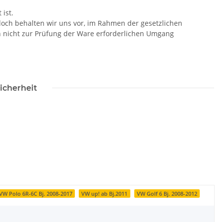
ist.
doch behalten wir uns vor, im Rahmen der gesetzlichen
n nicht zur Prüfung der Ware erforderlichen Umgang
icherheit
VW Polo 6R-6C Bj. 2008-2017
VW up! ab Bj.2011
VW Golf 6 Bj. 2008-2012