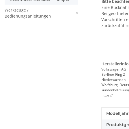
Bitte beachten
Eine Rücknahm
Werkzeuge /
Bei geöffnete
Bedienungsanleitungen
Vorschriften 
zurückzuführe
Herstellerinf
Volkswagen AG
Berliner Ring 2
Niedersachsen
Wolfsburg, Deuts
kundenbetreuun
https://
Produkteig
Wert
Modelljahr
Produktgr