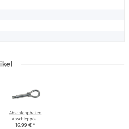
ikel
Abschlepphaken
Abschleppöse
VW Polo 6R Up
16,99 €
*