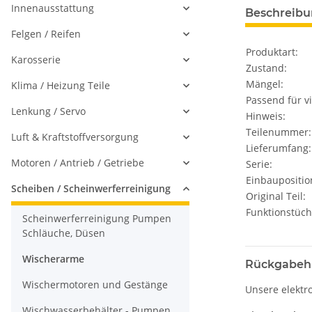
Innenausstattung
Beschreib
Felgen / Reifen
Produktart:
Karosserie
Zustand:
Mängel:
Klima / Heizung Teile
Passend für vi
Lenkung / Servo
Hinweis:
Teilenummer:
Luft & Kraftstoffversorgung
Lieferumfang:
Motoren / Antrieb / Getriebe
Serie:
Einbaupositio
Scheiben / Scheinwerferreinigung
Original Teil:
Funktionstüch
Scheinwerferreinigung Pumpen
Schläuche, Düsen
Wischerarme
Rückgabeh
Wischermotoren und Gestänge
Unsere elektr
Wischwasserbehälter - Pumpen