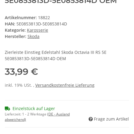
5E0853813D-5E0853814D OEM
Artikelnummer:
18822
HAN:
5E0853813D-5E0853814D
Kategorie:
Karosserie
Hersteller:
Skoda
Zierleiste Einstieg Edelstahl Skoda Octavia III RS 5E
5E0853813D-5E0853814D OEM
33,99 €
inkl. 19% USt. ,
Versandkostenfreie Lieferung
Einzelstück auf Lager
Lieferzeit:
1 - 2 Werktage
(DE - Ausland
Frage zum Artikel
abweichend)