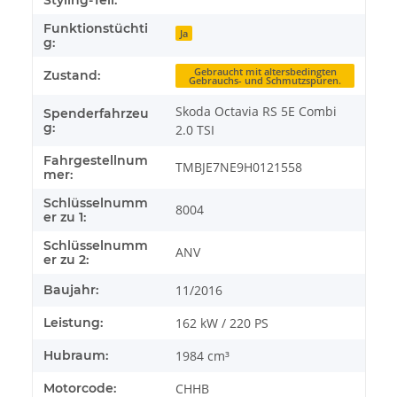
Styling-Teil:
Funktionstüchti
Ja
g:
Gebraucht mit altersbedingten
Zustand:
Gebrauchs- und Schmutzspuren.
Skoda Octavia RS 5E Combi
Spenderfahrzeu
g:
2.0 TSI
Fahrgestellnum
TMBJE7NE9H0121558
mer:
Schlüsselnumm
8004
er zu 1:
Schlüsselnumm
ANV
er zu 2:
Baujahr:
11/2016
Leistung:
162 kW / 220 PS
Hubraum:
1984 cm³
Motorcode:
CHHB