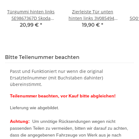
Türgummi hinten links
Zierleiste Tür unten
5E9867367D Skoda
hinten links 3V0854949
5Q0
Octavia III RS 5E
Skoda Superb 3V LF9R
Sko
20,99 €
*
19,90 €
*
*Kombi*Türdichtung
Kratzer
2
Bitte Teilenummer beachten
Passt und Funktioniert nur wenn die original
Ersatzteilnummer (mit Buchstaben dahinter)
übereinstimmt.
Teilenummer beachten, vor Kauf bitte abgleichen!
Lieferung wie abgebildet.
Achtung:
Um unnötige Rücksendungen wegen nicht
passenden Teilen zu vermeiden, bitten wir darauf zu achten,
dass die angegebenen Fahrzeuge von Werk aus je nach