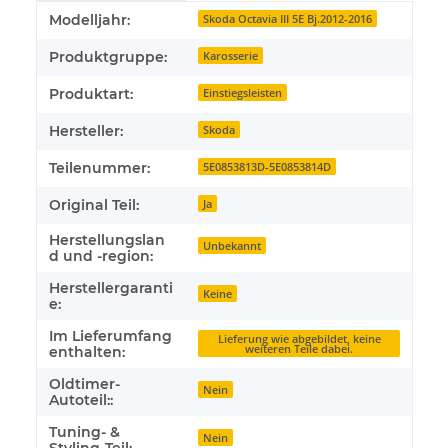
Produkteigenschaft
Wert
Modelljahr:
Skoda Octavia III 5E Bj.2012-2016
Produktgruppe:
Karosserie
Produktart:
Einstiegsleisten
Hersteller:
Skoda
Teilenummer:
5E0853813D-5E0853814D
Original Teil:
Ja
Herstellungslan
Unbekannt
d und -region:
Herstellergaranti
Keine
e:
Im Lieferumfang
Lieferung wie abgebildet, keine
weiteren Teile dabei.
enthalten:
Oldtimer-
Nein
Autoteil::
Tuning- &
Nein