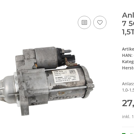
Anl
7 5
1,5
Artik
HAN:
Kateg
Herste
Anlas
1,0-1,
27
inkl. 