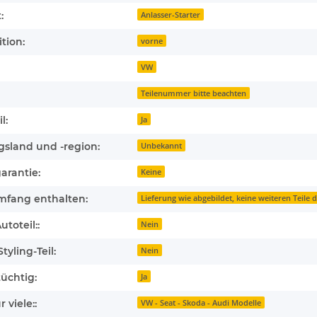
:
Anlasser-Starter
tion:
vorne
VW
Teilenummer bitte beachten
l:
Ja
gsland und -region:
Unbekannt
arantie:
Keine
mfang enthalten:
Lieferung wie abgebildet, keine weiteren Teile d
toteil::
Nein
tyling-Teil:
Nein
üchtig:
Ja
 viele::
VW - Seat - Skoda - Audi Modelle