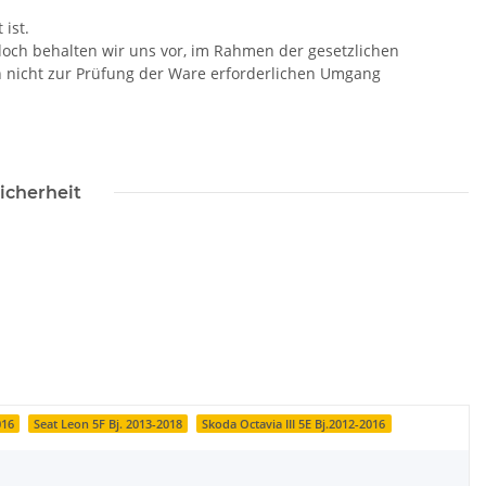
ist.
doch behalten wir uns vor, im Rahmen der gesetzlichen
n nicht zur Prüfung der Ware erforderlichen Umgang
icherheit
016
Seat Leon 5F Bj. 2013-2018
Skoda Octavia III 5E Bj.2012-2016