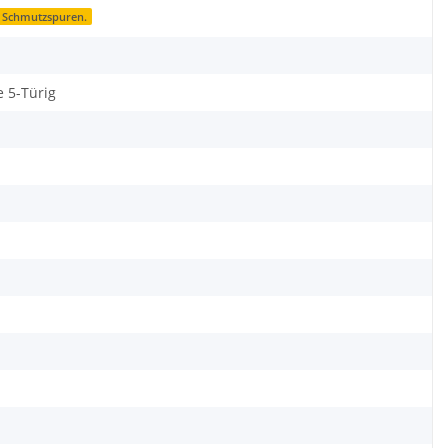
d Schmutzspuren.
e 5-Türig