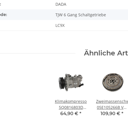
:
DADA
ode:
TJW 6 Gang Schaltgetriebe
LC9X
Ähnliche Art
Klimakompressor
Zweimassensch
5Q0816803D
05E105266B VW
Seat Ibiza 6F
Golf 7 Skoda
64,90 €
*
109,90 €
*
Klimaanlage
Octavia 5E Seat
Denso Audi VW
Leon 5F 1,5 TSI