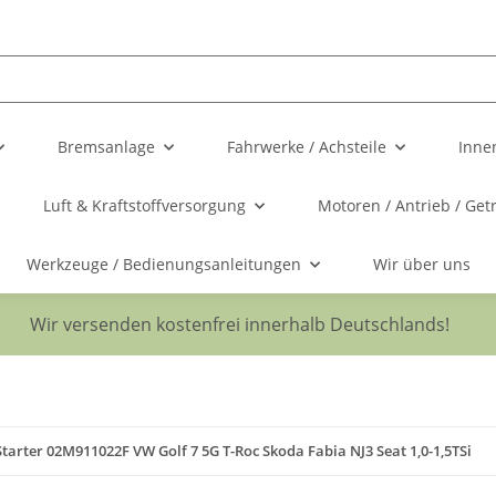
Bremsanlage
Fahrwerke / Achsteile
Inne
Luft & Kraftstoffversorgung
Motoren / Antrieb / Get
Werkzeuge / Bedienungsanleitungen
Wir über uns
Wir versenden kostenfrei innerhalb Deutschlands!
Starter 02M911022F VW Golf 7 5G T-Roc Skoda Fabia NJ3 Seat 1,0-1,5TSi