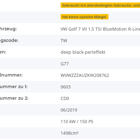
Gebraucht mit altersbedingten Gebrauchs- un
Hat kleine optische Mängel.
hrzeug:
VW Golf 7 VII 1,5 TSI BlueMotion R-Lin
ngscode:
TW
en:
deep black-perleffekt
G77
llnummer:
WVWZZZAUZKW208762
nummer zu 1:
0603
nummer zu 2:
CD0
06/2019
110 kW / 150 PS
1498cm³