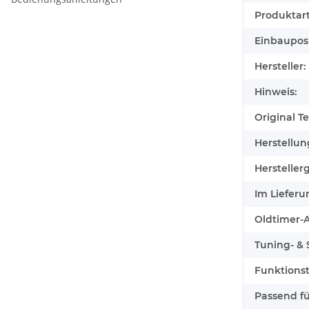
Produktart
Einbauposi
Hersteller:
Hinweis:
Original Tei
Herstellun
Herstellerg
Im Lieferu
Oldtimer-Au
Tuning- & S
Funktionst
Passend für