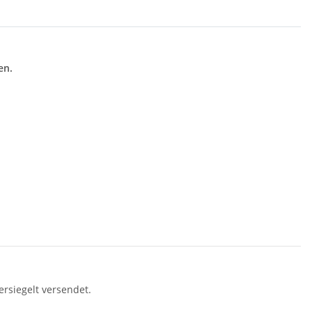
en.
rsiegelt versendet.