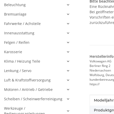
Bitte beachten
Beleuchtung
Eine Rücknahm
Bei geöffnete
Bremsanlage
Vorschriften 
zurückzuführe
Fahrwerke / Achsteile
Innenausstattung
Felgen / Reifen
Karosserie
Herstellerinf
Klima / Heizung Teile
Volkswagen AG
Berliner Ring 2
Lenkung / Servo
Niedersachsen
Wolfsburg, Deuts
kundenbetreuun
Luft & Kraftstoffversorgung
https://
Motoren / Antrieb / Getriebe
Scheiben / Scheinwerferreinigung
Produkteig
Wert
Modelljahr
Werkzeuge /
Produktgr
Bedienungsanleitungen