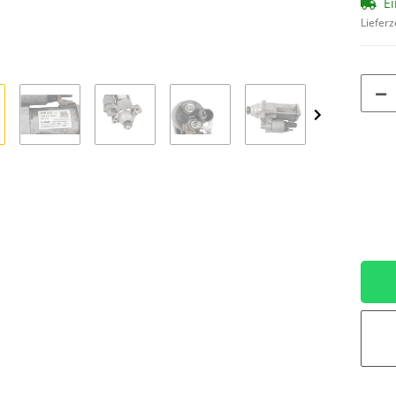
Ei
Lieferz