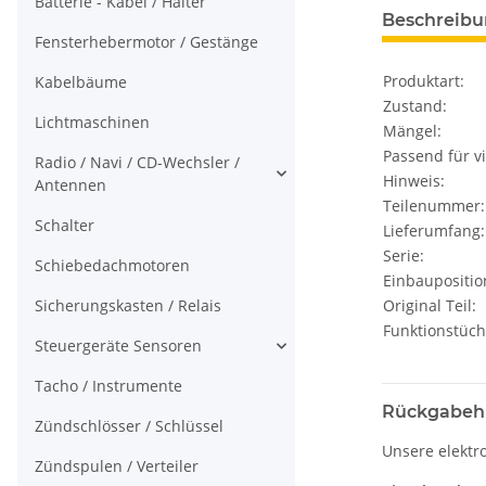
Batterie - Kabel / Halter
Beschreib
Fensterhebermotor / Gestänge
Produktart:
Kabelbäume
Zustand:
Lichtmaschinen
Mängel:
Passend für vi
Radio / Navi / CD-Wechsler /
Hinweis:
Antennen
Teilenummer:
Schalter
Lieferumfang:
Serie:
Schiebedachmotoren
Einbaupositio
Sicherungskasten / Relais
Original Teil:
Funktionstüch
Steuergeräte Sensoren
Tacho / Instrumente
Rückgabeh
Zündschlösser / Schlüssel
Unsere elektr
Zündspulen / Verteiler