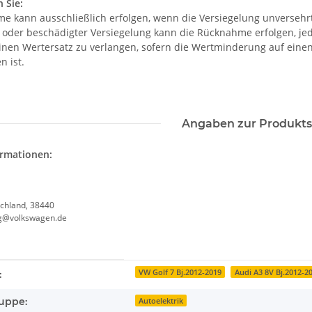
 Sie:
e kann ausschließlich erfolgen, wenn die Versiegelung unversehrt 
r oder beschädigter Versiegelung kann die Rücknahme erfolgen, je
einen Wertersatz zu verlangen, sofern die Wertminderung auf eine
n ist.
Angaben zur Produkts
ormationen:
chland, 38440
g@volkswagen.de
enschaft
VW Golf 7 Bj.2012-2019
Audi A3 8V Bj.2012-2
:
uppe:
Autoelektrik