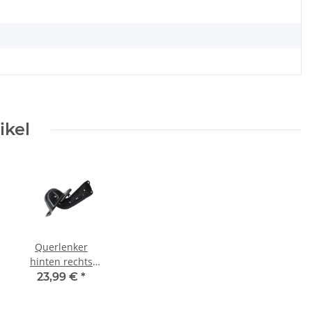
ikel
wungrad
Querlenker
hinten rechts
5Q0505226C
23,99 €
*
Skoda Octavia
5E-Audi A3-VW