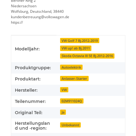
Berliner Ring 2
Niedersachsen
Wolfsburg, Deutschland, 38440
kundenbetreuung@volkswagen.de
https://
Produkteigenschaft
Wert
VW Golf 7 Bj.2012-2019
VW up! ab Bj.2011
Modelljahr:
Skoda Octavia III 5E Bj.2012-2016
Produktgruppe:
Autoelektrik
Produktart:
Anlasser-Starter
Hersteller:
VW
Teilenummer:
02M911024Q
Original Teil:
Ja
Herstellungslan
Unbekannt
d und -region: