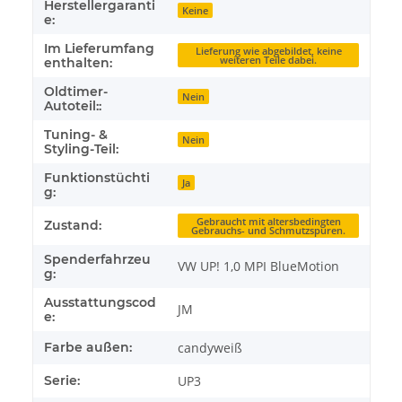
Herstellergaranti
Keine
e:
Im Lieferumfang
Lieferung wie abgebildet, keine
weiteren Teile dabei.
enthalten:
Oldtimer-
Nein
Autoteil::
Tuning- &
Nein
Styling-Teil:
Funktionstüchti
Ja
g:
Gebraucht mit altersbedingten
Zustand:
Gebrauchs- und Schmutzspuren.
Spenderfahrzeu
VW UP! 1,0 MPI BlueMotion
g:
Ausstattungscod
JM
e:
Farbe außen:
candyweiß
Serie:
UP3