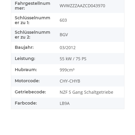
Fahrgestellnum
WVWZZZAAZCD043970
mer:
Schlüsselnumm
603
er zu 1:
Schlüsselnumm
BGV
er zu 2:
Baujahr:
03/2012
Leistung:
55 kW / 75 PS
Hubraum:
999cm³
Motorcode:
CHY-CHYB
Getriebecode:
NZF 5 Gang Schaltgetriebe
Farbcode:
LB9A