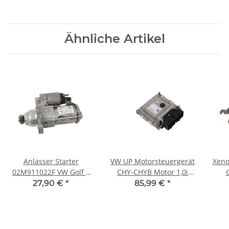
Ähnliche Artikel
Anlasser Starter
VW UP Motorsteuergerät
Xeno
02M911022F VW Golf 7
CHY-CHYB Motor 1,0i
5G T-Roc Skoda Fabia
55kW BJ.2012
5Q0
27,90 €
*
85,99 €
*
NJ3 Seat 1,0-1,5TSi
04C906020E Bosch
Sk