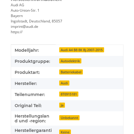
Audi AG
Auto-Union-Str. 1
Bayern
Ingolstadt, Deutschland, 85057
imprint@audi.de
https://
Produkteigenschaft
Wert
Modelljahr:
Audi A4 B8 8K Bj.2007-2015
Produktgruppe:
Autoelektrik
Produktart:
Batteriekabel
Hersteller:
Audi
Teilenummer:
8T0915181
Original Teil:
Ja
Herstellungslan
Unbekannt
d und -region:
Herstellergaranti
Keine