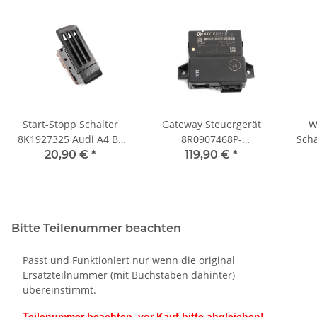
Start-Stopp Schalter
Gateway Steuergerät
W
8K1927325 Audi A4 B8
8R0907468P-
Scha
8K A5 8T Taster
8R0907468D Audi A4 B8
8K1
20,90 €
*
119,90 €
*
Mittelkonsole
8K A5 8T Q5 8R
Bitte Teilenummer beachten
Passt und Funktioniert nur wenn die original
Ersatzteilnummer (mit Buchstaben dahinter)
übereinstimmt.
Teilenummer beachten, vor Kauf bitte abgleichen!