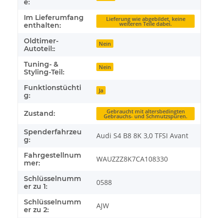
e:
Im Lieferumfang
Lieferung wie abgebildet, keine
weiteren Teile dabei.
enthalten:
Oldtimer-
Nein
Autoteil::
Tuning- &
Nein
Styling-Teil:
Funktionstüchti
Ja
g:
Gebraucht mit altersbedingten
Zustand:
Gebrauchs- und Schmutzspuren.
Spenderfahrzeu
Audi S4 B8 8K 3,0 TFSI Avant
g:
Fahrgestellnum
WAUZZZ8K7CA108330
mer:
Schlüsselnumm
0588
er zu 1:
Schlüsselnumm
AJW
er zu 2: