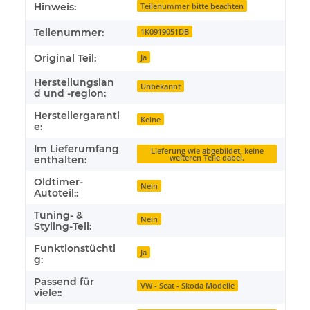
Hinweis:
Teilenummer bitte beachten
Teilenummer:
1K0919051DB
Original Teil:
Ja
Herstellungslan
Unbekannt
d und -region:
Herstellergaranti
Keine
e:
Im Lieferumfang
Lieferung wie abgebildet, keine
weiteren Teile dabei.
enthalten:
Oldtimer-
Nein
Autoteil::
Tuning- &
Nein
Styling-Teil:
Funktionstüchti
Ja
g:
Passend für
VW - Seat - Skoda Modelle
viele::