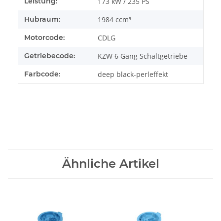
Leistung:
173 kW / 235 PS
Hubraum:
1984 ccm³
Motorcode:
CDLG
Getriebecode:
KZW 6 Gang Schaltgetriebe
Farbcode:
deep black-perleffekt
Ähnliche Artikel