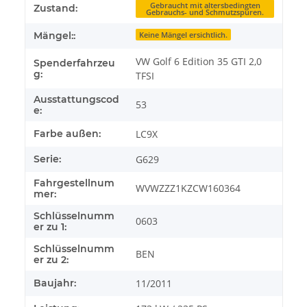
Gebraucht mit altersbedingten
Zustand:
Gebrauchs- und Schmutzspuren.
Mängel::
Keine Mängel ersichtlich.
VW Golf 6 Edition 35 GTI 2,0
Spenderfahrzeu
g:
TFSI
Ausstattungscod
53
e:
Farbe außen:
LC9X
Serie:
G629
Fahrgestellnum
WVWZZZ1KZCW160364
mer:
Schlüsselnumm
0603
er zu 1:
Schlüsselnumm
BEN
er zu 2:
Baujahr:
11/2011