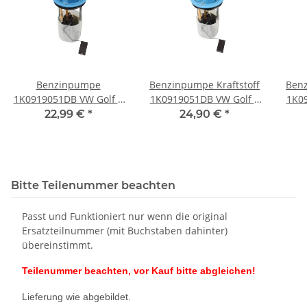
Benzinpumpe
Benzinpumpe Kraftstoff
Benz
1K0919051DB VW Golf 6
1K0919051DB VW Golf 6
1K09
Eos Passat Touran Seat
Eos Passat 3C Touran TSI
Eos 
22,99 €
*
24,90 €
*
Audi TSI 1,2-1,4-2,0
FSI 1,2-2,0
Bitte Teilenummer beachten
Passt und Funktioniert nur wenn die original
Ersatzteilnummer (mit Buchstaben dahinter)
übereinstimmt.
Teilenummer beachten, vor Kauf bitte abgleichen!
Lieferung wie abgebildet.