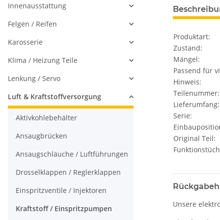
Innenausstattung
Beschreib
Felgen / Reifen
Produktart:
Karosserie
Zustand:
Mängel:
Klima / Heizung Teile
Passend für vi
Lenkung / Servo
Hinweis:
Teilenummer:
Luft & Kraftstoffversorgung
Lieferumfang:
Serie:
Aktivkohlebehälter
Einbaupositio
Ansaugbrücken
Original Teil:
Funktionstüch
Ansaugschläuche / Luftführungen
Drosselklappen / Reglerklappen
Rückgabeh
Einspritzventile / Injektoren
Unsere elektr
Kraftstoff / Einspritzpumpen