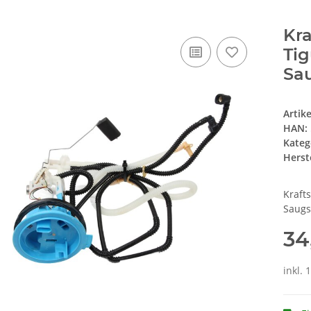
Kr
Tig
Sa
Artik
HAN:
Kateg
Herste
Kraft
Saugs
34
inkl. 