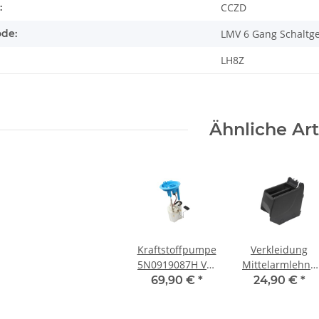
:
CCZD
ode:
LMV 6 Gang Schaltge
LH8Z
Ähnliche Art
Kraftstoffpumpe
Verkleidung
5N0919087H VW
Mittelarmlehne
Tiguan 5N Audi
schwarz VW
69,90 €
*
24,90 €
*
Q3 8U 2.0 TSI
Tiguan 5N
Benzinpumpe
Ablagefach