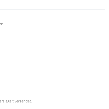
en.
rsiegelt versendet.