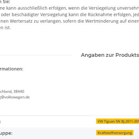
 Sie:
e kann ausschließlich erfolgen, wenn die Versiegelung unversehrt 
r oder beschädigter Versiegelung kann die Rücknahme erfolgen, je
einen Wertersatz zu verlangen, sofern die Wertminderung auf eine
n ist.
Angaben zur Produkts
ormationen:
chland, 38440
g@volkswagen.de
enschaft
:
VW Tiguan 5N Bj.2011-20
uppe:
Kraftstoffversorgung