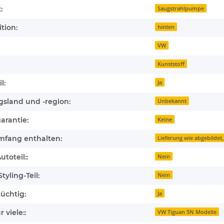
:
Saugstrahlpumpe
tion:
hinten
VW
Kunststoff
l:
Ja
gsland und -region:
Unbekannt
arantie:
Keine
mfang enthalten:
Lieferung wie abgebildet,
toteil::
Nein
tyling-Teil:
Nein
üchtig:
Ja
 viele::
VW Tiguan 5N Modelle