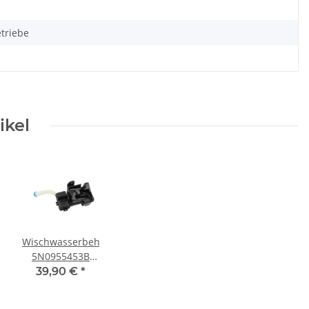
triebe
ikel
Wischwasserbehälter
5N0955453B
Scheinwerferwaschanlage
39,90 €
*
ohne Pumpen
VW Tiguan 5N