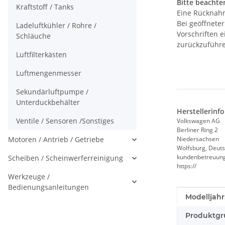
Bitte beachten
Kraftstoff / Tanks
Eine Rücknahm
Bei geöffnete
Ladeluftkühler / Rohre /
Vorschriften 
Schläuche
zurückzuführe
Luftfilterkästen
Luftmengenmesser
Sekundärluftpumpe /
Unterduckbehälter
Herstellerinf
Ventile / Sensoren /Sonstiges
Volkswagen AG
Berliner Ring 2
Motoren / Antrieb / Getriebe
Niedersachsen
Wolfsburg, Deuts
kundenbetreuun
Scheiben / Scheinwerferreinigung
https://
Werkzeuge /
Bedienungsanleitungen
Produkteig
Wert
Modelljahr
Produktgr