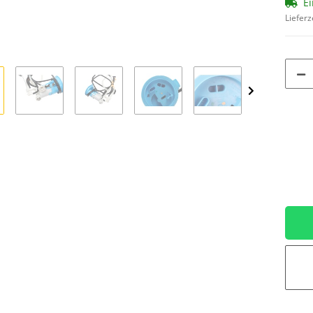
Ei
Lieferz