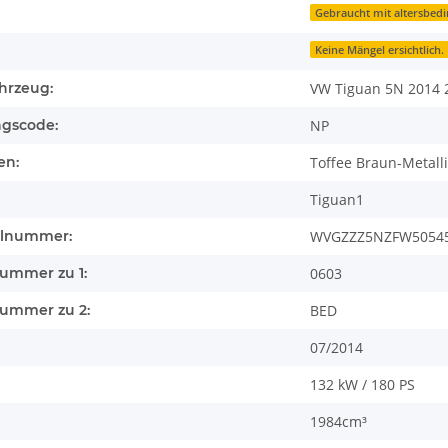
Gebraucht mit altersbed
Keine Mängel ersichtlich.
hrzeug:
VW Tiguan 5N 2014 2
ngscode:
NP
en:
Toffee Braun-Metall
Tiguan1
llnummer:
WVGZZZ5NZFW50545
nummer zu 1:
0603
nummer zu 2:
BED
07/2014
132 kW / 180 PS
1984cm³