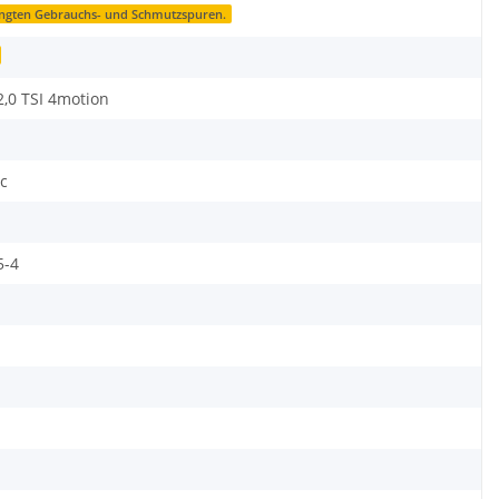
ingten Gebrauchs- und Schmutzspuren.
,0 TSI 4motion
ic
-4