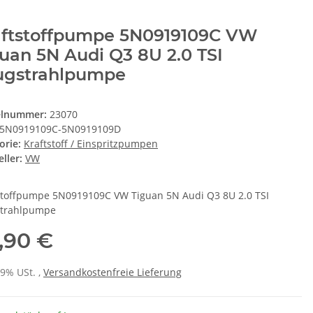
aftstoffpumpe 5N0919109C VW
uan 5N Audi Q3 8U 2.0 TSI
ugstrahlpumpe
elnummer:
23070
5N0919109C-5N0919109D
orie:
Kraftstoff / Einspritzpumpen
ller:
VW
stoffpumpe 5N0919109C VW Tiguan 5N Audi Q3 8U 2.0 TSI
trahlpumpe
,90 €
19% USt. ,
Versandkostenfreie Lieferung