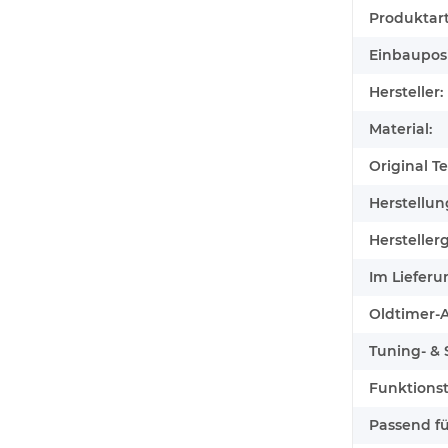
Produktart
Einbauposi
Hersteller:
Material:
Original Tei
Herstellun
Herstellerg
Im Lieferu
Oldtimer-Au
Tuning- & S
Funktionst
Passend für