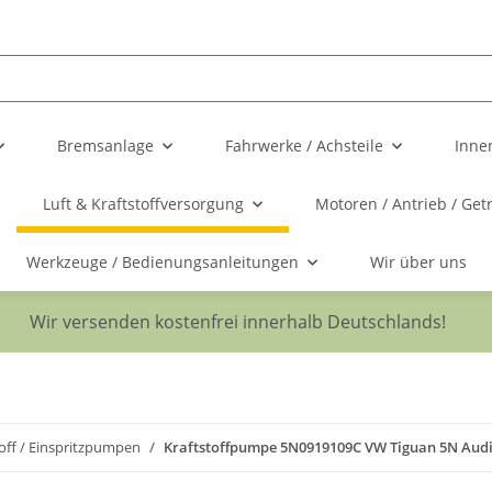
Bremsanlage
Fahrwerke / Achsteile
Inne
Luft & Kraftstoffversorgung
Motoren / Antrieb / Get
Werkzeuge / Bedienungsanleitungen
Wir über uns
Wir versenden kostenfrei innerhalb Deutschlands!
toff / Einspritzpumpen
Kraftstoffpumpe 5N0919109C VW Tiguan 5N Audi