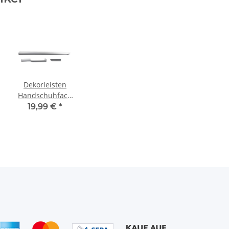
Dekorleisten
Handschuhfach
Armaturenbrett
19,99 €
*
titansilber VW
Scirocco III
1K8858529-
1K8858419-
1K8858420