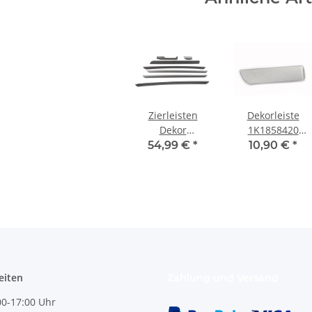
Zierleisten
Dekorleiste
Dekor
1K1858420
honeycomb VW
Zierleiste
54,99 €
*
10,90 €
*
Golf 6 Variant
Armaturenbrett
Armaturenbrett
titansilber VW
Türverkleidungen
Scirocco III
vorne-hinten
eiten
Zahlung und Versand
0-17:00 Uhr