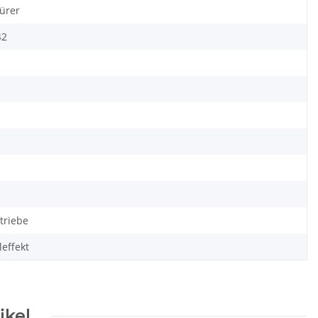
Türer
42
triebe
effekt
ikel