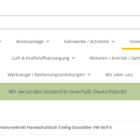
Bremsanlage
Fahrwerke / Achsteile
Inne
Luft & Kraftstoffversorgung
Motoren / Antrieb / Get
Werkzeuge / Bedienungsanleitungen
Wir über uns
Wir versenden kostenfrei innerhalb Deutschlands!
maturenbrett Handschuhfach 3 teilig titansilber VW Golf 6