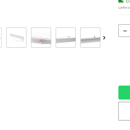
Ei
Lieferz