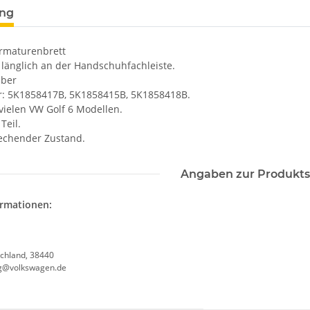
ung
Armaturenbrett
s länglich an der Handschuhfachleiste.
lber
r: 5K1858417B, 5K1858415B, 5K1858418B.
vielen VW Golf 6 Modellen.
Teil.
rechender Zustand.
Angaben zur Produkts
ormationen:
chland, 38440
g@volkswagen.de