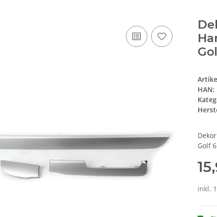
Dek
Han
Gol
Artik
HAN:
Kateg
Herste
Dekor
Golf 6
15
inkl. 