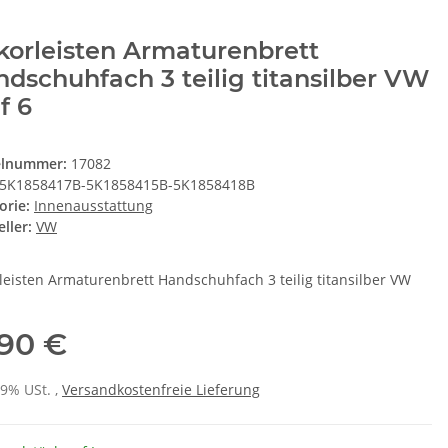
orleisten Armaturenbrett
dschuhfach 3 teilig titansilber VW
f 6
elnummer:
17082
5K1858417B-5K1858415B-5K1858418B
orie:
Innenausstattung
ller:
VW
leisten Armaturenbrett Handschuhfach 3 teilig titansilber VW
,90 €
19% USt. ,
Versandkostenfreie Lieferung