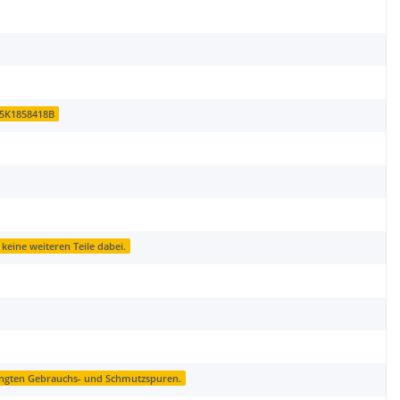
-5K1858418B
 keine weiteren Teile dabei.
ingten Gebrauchs- und Schmutzspuren.