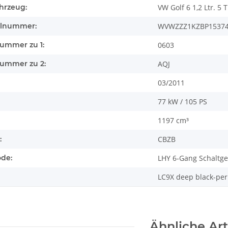
hrzeug:
VW Golf 6 1,2 Ltr. 5 
llnummer:
WVWZZZ1KZBP1537
nummer zu 1:
0603
nummer zu 2:
AQJ
03/2011
77 kW / 105 PS
1197 cm³
:
CBZB
ode:
LHY 6-Gang Schaltge
LC9X deep black-perl
Ähnliche Art