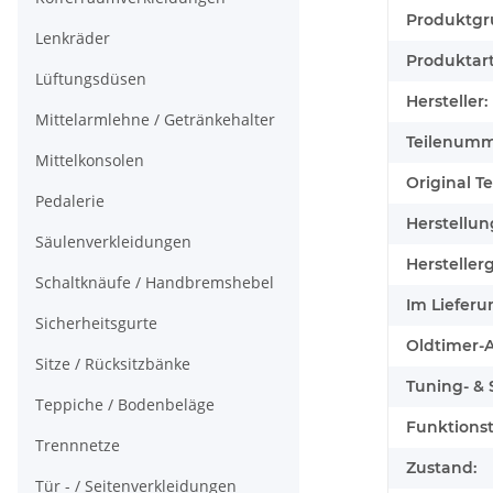
Produkteig
Wert
Produktgr
Lenkräder
Produktart
Lüftungsdüsen
Hersteller:
Mittelarmlehne / Getränkehalter
Teilenumm
Mittelkonsolen
Original Tei
Pedalerie
Herstellun
Säulenverkleidungen
Herstellerg
Schaltknäufe / Handbremshebel
Im Lieferu
Sicherheitsgurte
Oldtimer-Au
Sitze / Rücksitzbänke
Tuning- & S
Teppiche / Bodenbeläge
Funktionst
Trennnetze
Zustand:
Tür - / Seitenverkleidungen