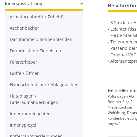
Innenausstattung
Beschreib
Armaturenbretter Zubehör
- 3 Stück für 
Aschenbecher
- Leichter Ris
- Farbe titansi
Dachhimmel / Sonnenblenden
- Teilenumme
- Passend bei 
Dekorleisten / Zierleisten
- Original VAG 
- Altersentsp
Fensterheber
Griffe / Öffner
Handschuhfächer / Ablagefächer
Herstellerinf
Hutablagen /
Volkswagen AG
Berliner Ring 2
Laderaumabdeckungen
Niedersachsen
Wolfsburg, Deuts
Innenraumleuchten
kundenbetreuun
https://
Innenspiegel
Kofferraumverkleidungen