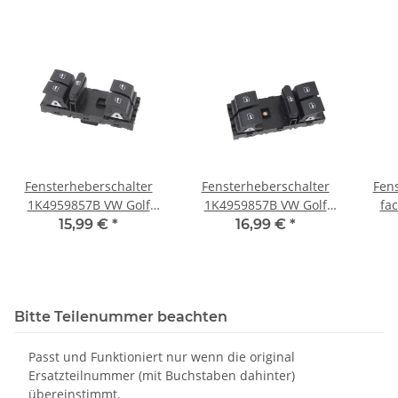
Fensterheberschalter
Fensterheberschalter
Fens
1K4959857B VW Golf
1K4959857B VW Golf
fa
Passat 3C Jetta Polo 6R
Passat 3C Jetta Polo
Golf
15,99 €
*
16,99 €
*
Touran Seat 4 fach
Touran Seat 4 fach
Bitte Teilenummer beachten
Passt und Funktioniert nur wenn die original
Ersatzteilnummer (mit Buchstaben dahinter)
übereinstimmt.