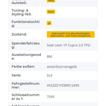
Nein
Autoteil::
Tuning- &
Nein
Styling-Teil:
Funktionstüchti
Ja
g:
Gebraucht mit altersbedingten
Zustand:
Gebrauchs- und Schmutzspuren.
Spenderfahrzeu
Seat Leon 1P Cupra 2,0 TFSI
g:
Ausstattungscod
BM
e:
Farbe außen:
amarillo/cronogelb
Serie:
SL9
Fahrgestellnum
VSSZZZ1PZ8R012495
mer:
Schlüsselnumm
7593
er zu 1: