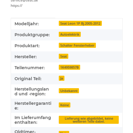
service@seat.de
https://
Produkteigenschaft
Wert
Modelljahr:
Seat Leon 1P Bj.2005-2012
Produktgruppe:
Autoelektrik
Produktart:
Schalter Fensterheber
Hersteller:
Seat
Teilenummer:
1K4959857B
Original Teil:
Ja
Herstellungslan
Unbekannt
d und -region:
Herstellergaranti
Keine
e:
Im Lieferumfang
Lieferung wie abgebildet, keine
weiteren Teile dabei.
enthalten:
Oldtimer-