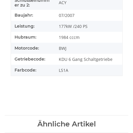
Schlüsselnumm
ACY
er zu 2:
Baujahr:
07/2007
Leistung:
177kW /240 PS
Hubraum:
1984 cccm
Motorcode:
BWJ
Getriebecode:
KDU 6 Gang Schaltgetriebe
Farbcode:
LS1A
Ähnliche Artikel