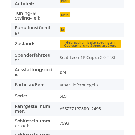
Nein
Autoteil::
Tuning- &
Nein
Styling-Teil:
Funktionstüchti
Ja
g:
Gebraucht mit altersbedingten
Zustand:
Gebrauchs- und Schmutzspuren.
Spenderfahrzeu
Seat Leon 1P Cupra 2,0 TFSI
g:
Ausstattungscod
BM
e:
Farbe außen:
amarillo/cronogelb
Serie:
SL9
Fahrgestellnum
VSSZZZ1PZ8R012495
mer:
Schlüsselnumm
7593
er zu 1: