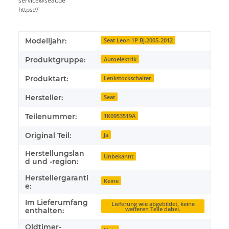
service@seat.de
https://
Produkteigenschaft
Wert
Modelljahr:
Seat Leon 1P Bj.2005-2012
Produktgruppe:
Autoelektrik
Produktart:
Lenkstockschalter
Hersteller:
Seat
Teilenummer:
1K0953519A
Original Teil:
Ja
Herstellungslan
Unbekannt
d und -region:
Herstellergaranti
Keine
e:
Im Lieferumfang
Lieferung wie abgebildet, keine
weiteren Teile dabei.
enthalten:
Oldtimer-