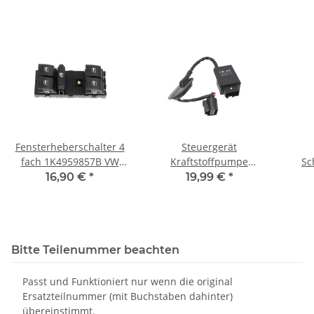
Fensterheberschalter 4
Steuergerät
fach 1K4959857B VW
Kraftstoffpumpe
Sc
Golf Passat 3C Jetta Polo
1K0906093E VW Eos
16,90 €
*
19,99 €
*
Touran Seat
Audi Seat Skoda FSI Seat
5M0
Leon 1P 2,0 TSI-TFSI
Bitte Teilenummer beachten
Passt und Funktioniert nur wenn die original
Ersatzteilnummer (mit Buchstaben dahinter)
übereinstimmt.