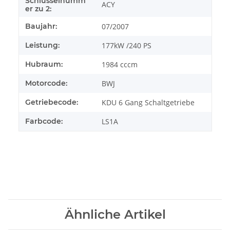
Schlüsselnumm
ACY
er zu 2:
Baujahr:
07/2007
Leistung:
177kW /240 PS
Hubraum:
1984 cccm
Motorcode:
BWJ
Getriebecode:
KDU 6 Gang Schaltgetriebe
Farbcode:
LS1A
Ähnliche Artikel