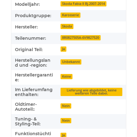
Produkteigenschaft
Wert
Modelljahr:
Skoda Fabia II Bj.2007-2014
Produktgruppe:
Karosserie
Hersteller:
Skoda
Teilenummer:
8R0827505A-6V9827520
Original Teil:
Ja
Herstellungslan
Unbekannt
d und -region:
Herstellergaranti
Keine
e:
Im Lieferumfang
Lieferung wie abgebildet, keine
weiteren Teile dabei.
enthalten:
Oldtimer-
Nein
Autoteil::
Tuning- &
Nein
Styling-Teil:
Funktionstüchti
Ja