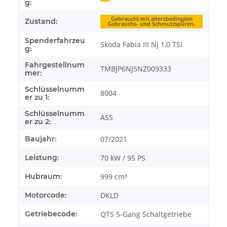
g:
Gebraucht mit altersbedingten
Zustand:
Gebrauchs- und Schmutzspuren.
Spenderfahrzeu
Skoda Fabia III NJ 1,0 TSI
g:
Fahrgestellnum
TMBJP6NJ5NZ009333
mer:
Schlüsselnumm
8004
er zu 1:
Schlüsselnumm
ASS
er zu 2:
Baujahr:
07/2021
Leistung:
70 kW / 95 PS
Hubraum:
999 cm³
Motorcode:
DKLD
Getriebecode:
QTS 5-Gang Schaltgetriebe