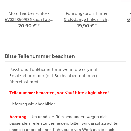
Motorhaubenschloss
Führungsprofil hinten
6V0823509D Skoda Fabia
Stoßstange links+rechts
5
III NJ Haubenschloss
Skoda Superb 3V
20,90 €
*
19,90 €
*
Mikroschalter
*Combi* 3V9807393A
Bitte Teilenummer beachten
Passt und Funktioniert nur wenn die original
Ersatzteilnummer (mit Buchstaben dahinter)
übereinstimmt.
Teilenummer beachten, vor Kauf bitte abgleichen!
Lieferung wie abgebildet.
Achtung:
Um unnötige Rücksendungen wegen nicht
passenden Teilen zu vermeiden, bitten wir darauf zu achten,
dass die angegebenen Fahrzeuge von Werk aus je nach