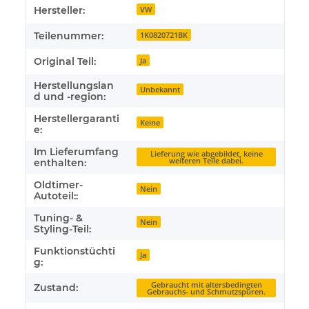
Produkteigenschaft
Wert
Hersteller:
VW
Teilenummer:
1K0820721BK
Original Teil:
Ja
Herstellungslan
Unbekannt
d und -region:
Herstellergaranti
Keine
e:
Im Lieferumfang
Lieferung wie abgebildet, keine
weiteren Teile dabei.
enthalten:
Oldtimer-
Nein
Autoteil::
Tuning- &
Nein
Styling-Teil:
Funktionstüchti
Ja
g:
Gebraucht mit altersbedingten
Zustand:
Gebrauchs- und Schmutzspuren.