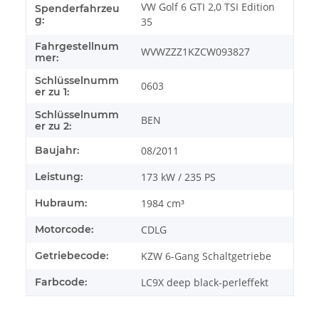
VW Golf 6 GTI 2,0 TSI Edition
Spenderfahrzeu
g:
35
Fahrgestellnum
WVWZZZ1KZCW093827
mer:
Schlüsselnumm
0603
er zu 1:
Schlüsselnumm
BEN
er zu 2:
Baujahr:
08/2011
Leistung:
173 kW / 235 PS
Hubraum:
1984 cm³
Motorcode:
CDLG
Getriebecode:
KZW 6-Gang Schaltgetriebe
Farbcode:
LC9X deep black-perleffekt