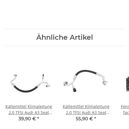
Ähnliche Artikel
Kältemittel Klimaleitung
Kältemittel Klimaleitung
Fens
2.0 TFSI Audi A3 Seat
2.0 TFSI Audi A3 Seat
fa
Skoda VW Golf GTI 5-6
Skoda VW Golf GTI
Golf
39,90 €
*
55,90 €
*
1K0820721BK
1K0820721BK