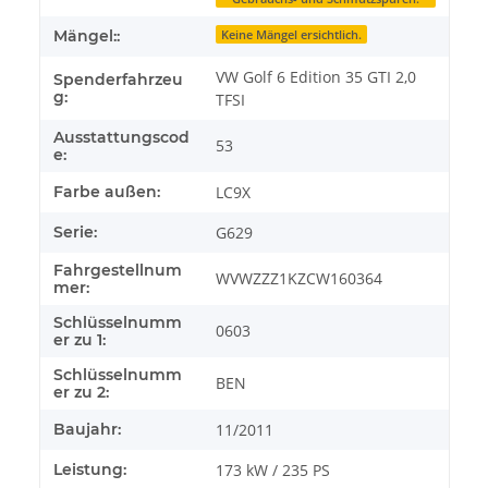
Mängel::
Keine Mängel ersichtlich.
VW Golf 6 Edition 35 GTI 2,0
Spenderfahrzeu
g:
TFSI
Ausstattungscod
53
e:
Farbe außen:
LC9X
Serie:
G629
Fahrgestellnum
WVWZZZ1KZCW160364
mer:
Schlüsselnumm
0603
er zu 1:
Schlüsselnumm
BEN
er zu 2:
Baujahr:
11/2011
Leistung:
173 kW / 235 PS