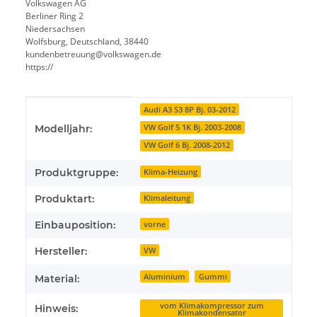
Volkswagen AG
Berliner Ring 2
Niedersachsen
Wolfsburg, Deutschland, 38440
kundenbetreuung@volkswagen.de
https://
Produkteigenschaft
Wert
Audi A3 S3 8P Bj. 03-2012
VW Golf 5 1K Bj. 2003-2008
Modelljahr:
VW Golf 6 Bj. 2008-2012
Produktgruppe:
Klima-Heizung
Produktart:
Klimaleitung
Einbauposition:
vorne
Hersteller:
VW
Aluminium
Gummi
Material:
vom Klimakompressor zum
Hinweis:
Klimakondensator