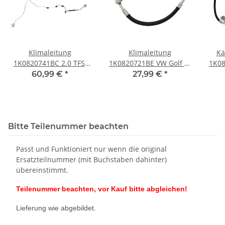
Klimaleitung
Klimaleitung
Kä
1K0820741BC 2.0 TFSI
1K0820721BE VW Golf 5-
1K08
Audi A3 Seat Skoda VW
6 Eos Audi A3 8P 1,6-2,0
6 Eo
60,99 €
*
27,99 €
*
Golf 5-6 GTI-Eos
FSI Seat Skoda Klima
S
Kältemittelleitung
Bitte Teilenummer beachten
Passt und Funktioniert nur wenn die original
Ersatzteilnummer (mit Buchstaben dahinter)
übereinstimmt.
Teilenummer beachten, vor Kauf bitte abgleichen!
Lieferung wie abgebildet.