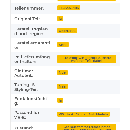
Teilenummer:
1K0820721BK
Original Teil:
Ja
Herstellungslan
Unbekannt
d und -region:
Herstellergaranti
Keine
e:
Im Lieferumfang
Lieferung wie abgebildet, keine
weiteren Teile dabei.
enthalten:
Oldtimer-
Nein
Autoteil::
Tuning- &
Nein
Styling-Teil:
Funktionstüchti
Ja
g:
Passend für
VW - Seat - Skoda - Audi Modelle
viele::
Gebraucht mit altersbedingten
Zustand:
Gebrauchs- und Schmutzspuren.