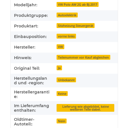
Produkteigenschaft
Wert
Modelljahr:
VW Polo AW 2G ab BJ.2017
Produktgruppe:
Autoelektrik
Produktart:
Sitzheizung Steuergerät
Einbauposition:
vorne links
Hersteller:
VW
Hinweis:
Teilenummer vor Kauf abgleichen
Original Teil:
Ja
Herstellungslan
Unbekannt
d und -region:
Herstellergaranti
Keine
e:
Im Lieferumfang
Lieferung wie abgebildet, keine
weiteren Teile dabei.
enthalten:
Oldtimer-
Nein
Autoteil::