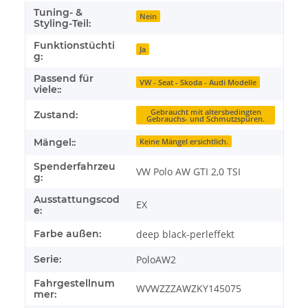
Tuning- &
Nein
Styling-Teil:
Funktionstüchti
Ja
g:
Passend für
VW - Seat - Skoda - Audi Modelle
viele::
Gebraucht mit altersbedingten
Zustand:
Gebrauchs- und Schmutzspuren.
Mängel::
Keine Mängel ersichtlich.
Spenderfahrzeu
VW Polo AW GTI 2,0 TSI
g:
Ausstattungscod
EX
e:
Farbe außen:
deep black-perleffekt
Serie:
PoloAW2
Fahrgestellnum
WVWZZZAWZKY145075
mer: