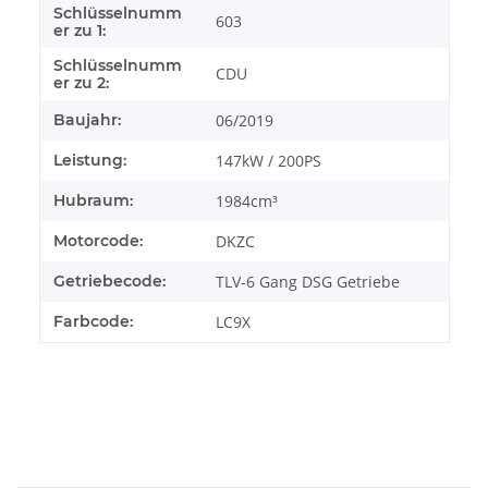
Schlüsselnumm
603
er zu 1:
Schlüsselnumm
CDU
er zu 2:
Baujahr:
06/2019
Leistung:
147kW / 200PS
Hubraum:
1984cm³
Motorcode:
DKZC
Getriebecode:
TLV-6 Gang DSG Getriebe
Farbcode:
LC9X