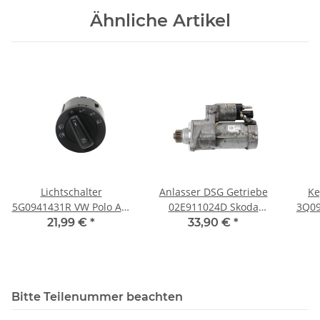
Ähnliche Artikel
Lichtschalter
Anlasser DSG Getriebe
Ke
5G0941431R VW Polo AW
02E911024D Skoda
3Q09
Seat Ibiza V
Superb 3V VW Polo AW
Tigu
21,99 €
*
33,90 €
*
Mehrfachschalter Auto
1,4-1,8-2.0TSI Audi
Nebelsch.
Bitte Teilenummer beachten