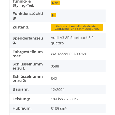
Tuning- &
Nein
Styling-Teil:
Funktionstüchti
Ja
g:
Gebraucht mit altersbedingten
Zustand:
Gebrauchs- und Schmutzspuren.
Audi A3 8P Sportback 3,2
Spenderfahrzeu
g:
quattro
Fahrgestellnum
WAUZZZ8P65A097691
mer:
Schlüsselnumm
0588
er zu 1:
Schlüsselnumm
842
er zu 2:
Baujahr:
12/2004
Leistung:
184 kW / 250 PS
Hubraum:
3189 cm³