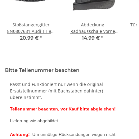
Stoßstangengitter
Abdeckung
Tür 
8N0807681 Audi TT 8N
Radhausschale vorne
Gitter links Fahrerseite
links unten 8N0807547B
mat
20,99 €
*
14,99 €
*
unten
Original Audi TT 8N
Fah
Innenkotflügel
Fahrerseite
Bitte Teilenummer beachten
Passt und Funktioniert nur wenn die original
Ersatzteilnummer (mit Buchstaben dahinter)
übereinstimmt.
Teilenummer beachten, vor Kauf bitte abgleichen!
Lieferung wie abgebildet.
Achtung:
Um unnötige Rücksendungen wegen nicht