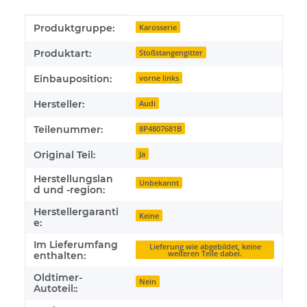
Produkteigenschaft
Wert
Produktgruppe:
Karosserie
Produktart:
Stoßstangengitter
Einbauposition:
vorne links
Hersteller:
Audi
Teilenummer:
8P4807681B
Original Teil:
Ja
Herstellungslan
Unbekannt
d und -region:
Herstellergaranti
Keine
e:
Im Lieferumfang
Lieferung wie abgebildet, keine
weiteren Teile dabei.
enthalten:
Oldtimer-
Nein
Autoteil::