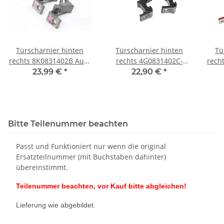
Türscharnier hinten
Türscharnier hinten
Tü
rechts 8K0831402B Audi
rechts 4G0831402C-
rech
Q5 8R unten+oben LY7G
4G0831402A Audi A6 4G
A4 
23,99 €
*
22,90 €
*
quarzgraumet.
LY9B Beifahrerseite
Bitte Teilenummer beachten
Passt und Funktioniert nur wenn die original
Ersatzteilnummer (mit Buchstaben dahinter)
übereinstimmt.
Teilenummer beachten, vor Kauf bitte abgleichen!
Lieferung wie abgebildet.