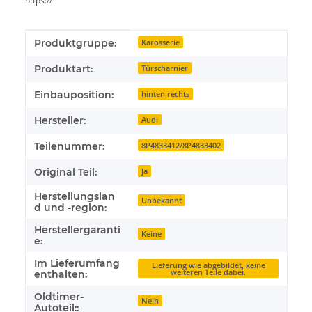
https://
Produkteigenschaft
Wert
Produktgruppe:
Karosserie
Produktart:
Türscharnier
Einbauposition:
hinten rechts
Hersteller:
Audi
Teilenummer:
8P4833412/8P4833402
Original Teil:
Ja
Herstellungslan
Unbekannt
d und -region:
Herstellergaranti
Keine
e:
Im Lieferumfang
Lieferung wie abgebildet, keine
weiteren Teile dabei.
enthalten:
Oldtimer-
Nein
Autoteil::