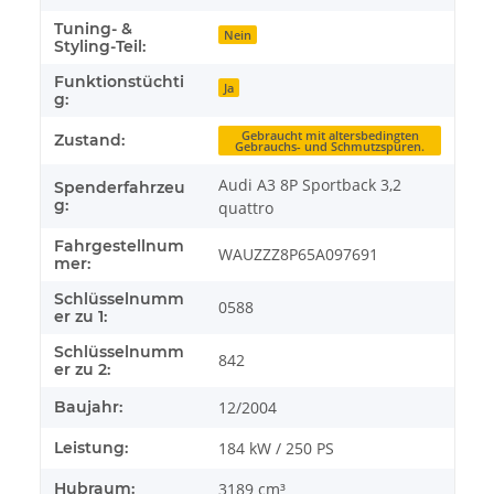
Tuning- &
Nein
Styling-Teil:
Funktionstüchti
Ja
g:
Gebraucht mit altersbedingten
Zustand:
Gebrauchs- und Schmutzspuren.
Audi A3 8P Sportback 3,2
Spenderfahrzeu
g:
quattro
Fahrgestellnum
WAUZZZ8P65A097691
mer:
Schlüsselnumm
0588
er zu 1:
Schlüsselnumm
842
er zu 2:
Baujahr:
12/2004
Leistung:
184 kW / 250 PS
Hubraum:
3189 cm³