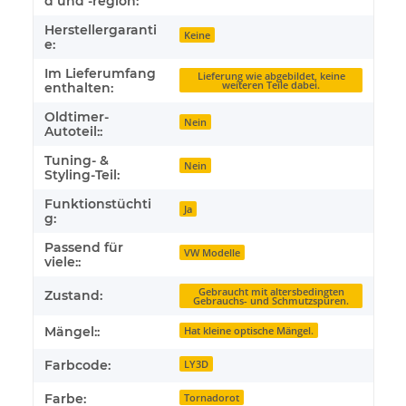
d und -region:
Herstellergaranti
Keine
e:
Im Lieferumfang
Lieferung wie abgebildet, keine
weiteren Teile dabei.
enthalten:
Oldtimer-
Nein
Autoteil::
Tuning- &
Nein
Styling-Teil:
Funktionstüchti
Ja
g:
Passend für
VW Modelle
viele::
Gebraucht mit altersbedingten
Zustand:
Gebrauchs- und Schmutzspuren.
Mängel::
Hat kleine optische Mängel.
Farbcode:
LY3D
Farbe:
Tornadorot