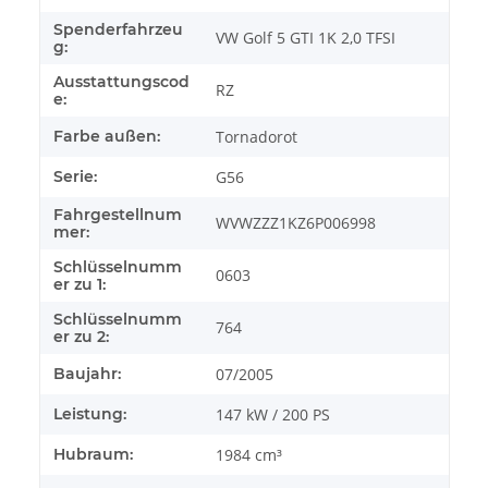
Spenderfahrzeu
VW Golf 5 GTI 1K 2,0 TFSI
g:
Ausstattungscod
RZ
e:
Farbe außen:
Tornadorot
Serie:
G56
Fahrgestellnum
WVWZZZ1KZ6P006998
mer:
Schlüsselnumm
0603
er zu 1:
Schlüsselnumm
764
er zu 2:
Baujahr:
07/2005
Leistung:
147 kW / 200 PS
Hubraum:
1984 cm³