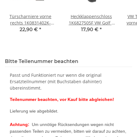
Türscharniere vorne
Heckklappenschloss
VW T
rechts 1K0831402K-
1K6827505F VW Golf 5
vorn
1K0831412L VW Golf 5
1K Passat 3C B6-B7
5N0
22,90 €
*
17,90 €
*
1K oben + unten LY3D
Schloß Kofferraum
rot
Bitte Teilenummer beachten
Passt und Funktioniert nur wenn die original
Ersatzteilnummer (mit Buchstaben dahinter)
übereinstimmt.
Teilenummer beachten, vor Kauf bitte abgleichen!
Lieferung wie abgebildet.
Achtung:
Um unnötige Rücksendungen wegen nicht
passenden Teilen zu vermeiden, bitten wir darauf zu achten,