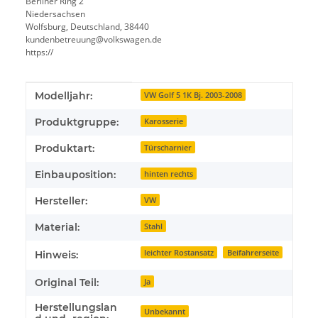
Berliner Ring 2
Niedersachsen
Wolfsburg, Deutschland, 38440
kundenbetreuung@volkswagen.de
https://
Produkteigenschaft
Wert
Modelljahr:
VW Golf 5 1K Bj. 2003-2008
Produktgruppe:
Karosserie
Produktart:
Türscharnier
Einbauposition:
hinten rechts
Hersteller:
VW
Material:
Stahl
leichter Rostansatz
Beifahrerseite
Hinweis:
Original Teil:
Ja
Herstellungslan
Unbekannt