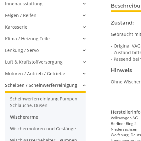
Innenausstattung
Beschreib
Felgen / Reifen
Zustand:
Karosserie
Gebraucht mit
Klima / Heizung Teile
- Original VAG 
Lenkung / Servo
- Zustand bitt
- Passend bei 
Luft & Kraftstoffversorgung
Hinweis
Motoren / Antrieb / Getriebe
Ohne Wischerb
Scheiben / Scheinwerferreinigung
Scheinwerferreinigung Pumpen
Schläuche, Düsen
Herstellerinf
Wischerarme
Volkswagen AG
Berliner Ring 2
Wischermotoren und Gestänge
Niedersachsen
Wolfsburg, Deuts
Wischwasserbehälter - Pumpen
kundenbetreuun