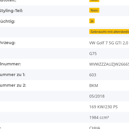
toteil::
tyling-Teil:
Nein
üchtig:
Ja
Gebraucht mit altersbed
hrzeug:
VW Golf 7 5G GTI 2,0
G75
llnummer:
WVWZZZAUZJW2666
nummer zu 1:
603
nummer zu 2:
BKM
05/2018
169 KW/230 PS
1984 ccm³
:
CHHA