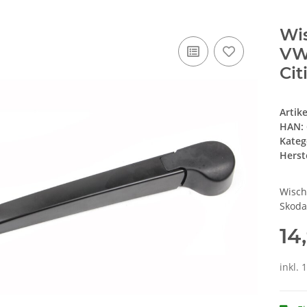
Wi
VW 
Cit
Artik
HAN:
Kateg
Herste
Wisch
Skoda
14
inkl. 