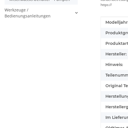
https://
Werkzeuge /
Bedienungsanleitungen
Produkteig
Wert
Modelljahr
Produktgr
Produktart
Hersteller:
Hinweis:
Teilenumm
Original Tei
Herstellun
Herstellerg
Im Lieferu