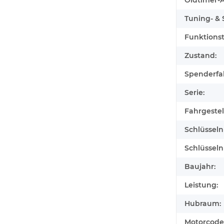
Oldtimer-Au
Tuning- & S
Funktionst
Zustand:
Spenderfa
Serie:
Fahrgeste
Schlüssel
Schlüssel
Baujahr:
Leistung:
Hubraum:
Motorcode