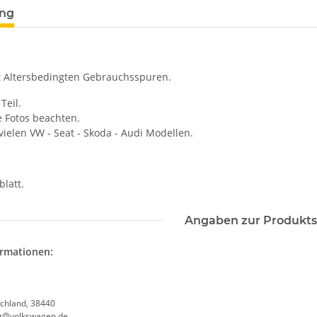
ung
 Altersbedingten Gebrauchsspuren.
Teil.
e Fotos beachten.
vielen VW - Seat - Skoda - Audi Modellen.
latt.
Angaben zur Produkts
ormationen:
chland, 38440
g@volkswagen.de