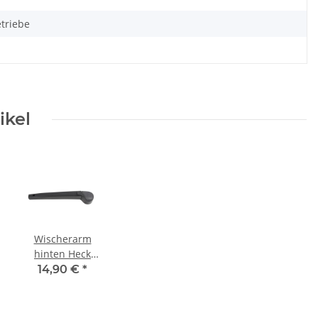
triebe
ikel
Wischerarm
hinten Heck
6R6955707B VW
14,90 €
*
UP Polo 6R Golf
7 Seat MII Skoda
Citigo