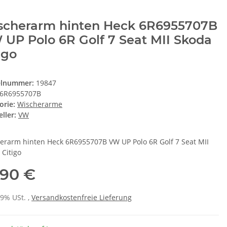
scherarm hinten Heck 6R6955707B
UP Polo 6R Golf 7 Seat MII Skoda
igo
elnummer:
19847
6R6955707B
orie:
Wischerarme
ller:
VW
erarm hinten Heck 6R6955707B VW UP Polo 6R Golf 7 Seat MII
 Citigo
,90 €
19% USt. ,
Versandkostenfreie Lieferung