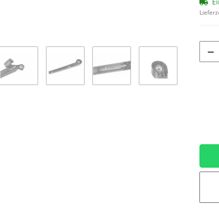
Ei
Lieferz