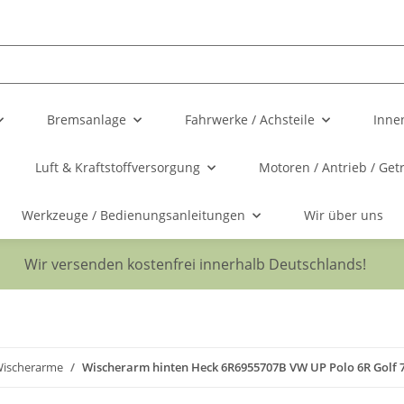
Bremsanlage
Fahrwerke / Achsteile
Inne
Luft & Kraftstoffversorgung
Motoren / Antrieb / Get
Werkzeuge / Bedienungsanleitungen
Wir über uns
Wir versenden kostenfrei innerhalb Deutschlands!
ischerarme
Wischerarm hinten Heck 6R6955707B VW UP Polo 6R Golf 7 