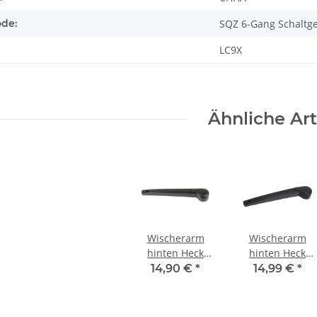
ode:
SQZ 6-Gang Schaltge
LC9X
Ähnliche Art
Wischerarm
Wischerarm
hinten Heck
hinten Heck
6R6955707B VW
6R6955707B VW
14,90 €
*
14,99 €
*
UP Polo 6R Golf
UP Polo 6R Golf
7 Seat MII Skoda
7 Seat MII Skoda
Citigo
Citigo