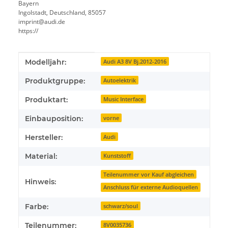
Bayern
Ingolstadt, Deutschland, 85057
imprint@audi.de
https://
Produkteigenschaft
Wert
Modelljahr:
Audi A3 8V Bj.2012-2016
Produktgruppe:
Autoelektrik
Produktart:
Music Interface
Einbauposition:
vorne
Hersteller:
Audi
Material:
Kunststoff
Teilenummer vor Kauf abgleichen
Hinweis:
Anschluss für externe Audioquellen
Farbe:
schwarz/soul
Teilenummer:
8V0035736