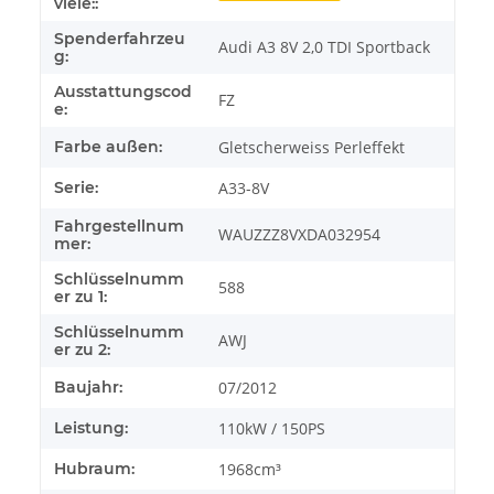
viele::
Spenderfahrzeu
Audi A3 8V 2,0 TDI Sportback
g:
Ausstattungscod
FZ
e:
Farbe außen:
Gletscherweiss Perleffekt
Serie:
A33-8V
Fahrgestellnum
WAUZZZ8VXDA032954
mer:
Schlüsselnumm
588
er zu 1:
Schlüsselnumm
AWJ
er zu 2:
Baujahr:
07/2012
Leistung:
110kW / 150PS
Hubraum:
1968cm³