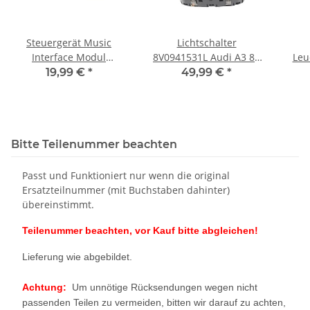
Steuergerät Music
Lichtschalter
Interface Modul
8V0941531L Audi A3 8V
Leu
Mittelkonsole 8V0035736
Mehrfachschalter Stand
5Q0
19,99 €
*
49,99 €
*
Audi A3 S3 RS3 8V
und Fahrlicht
VW 
Bitte Teilenummer beachten
Passt und Funktioniert nur wenn die original
Ersatzteilnummer (mit Buchstaben dahinter)
übereinstimmt.
Teilenummer beachten, vor Kauf bitte abgleichen!
Lieferung wie abgebildet.
Achtung:
Um unnötige Rücksendungen wegen nicht
passenden Teilen zu vermeiden, bitten wir darauf zu achten,