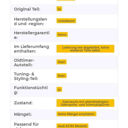
Original Teil:
Ja
Herstellungslan
Unbekannt
d und -region:
Herstellergaranti
Keine
e:
Im Lieferumfang
Lieferung wie abgebildet, keine
weiteren Teile dabei.
enthalten:
Oldtimer-
Nein
Autoteil::
Tuning- &
Nein
Styling-Teil:
Funktionstüchti
Ja
g:
Gebraucht mit altersbedingten
Zustand:
Gebrauchs- und Schmutzspuren.
Mängel::
Keine Mängel ersichtlich.
Passend für
Audi A3 8V Modelle